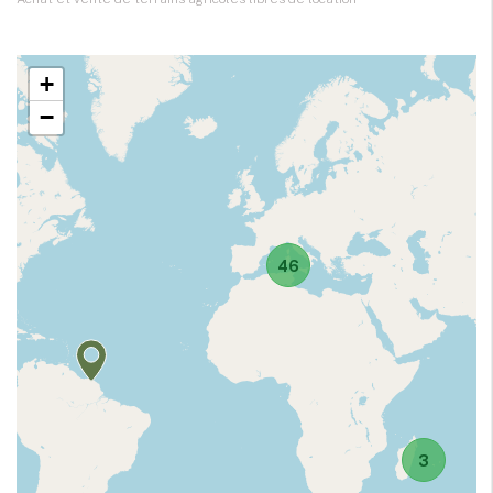
+
−
46
3