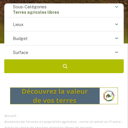
Sous-Catégories
Terres agricoles libres
Lieux
Budget
Surface
Accueil
›
Annonces de fermes et propriétés agricoles : vente et achat en France
›
Achat et vente de terrains agricoles libres de location