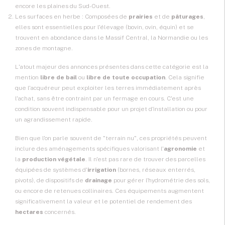
encore les plaines du Sud-Ouest.
Les surfaces en herbe : Composées de
prairies
et de
pâturages
,
elles sont essentielles pour l'élevage (bovin, ovin, équin) et se
trouvent en abondance dans le Massif Central, la Normandie ou les
zones de montagne.
L'atout majeur des annonces présentes dans cette catégorie est la
mention
libre de bail
ou
libre de toute occupation
. Cela signifie
que l'acquéreur peut exploiter les terres immédiatement après
l'achat, sans être contraint par un fermage en cours. C'est une
condition souvent indispensable pour un
projet d'installation
ou pour
un agrandissement rapide.
Bien que l'on parle souvent de "terrain nu", ces propriétés peuvent
inclure des aménagements spécifiques valorisant l'
agronomie
et
la
production végétale
. Il n'est pas rare de trouver des parcelles
équipées de systèmes d'
irrigation
(bornes, réseaux enterrés,
pivots), de dispositifs de
drainage
pour gérer l'hydrométrie des sols,
ou encore de retenues collinaires. Ces équipements augmentent
significativement la valeur et le potentiel de rendement des
hectares
concernés.