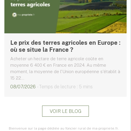
Le prix des terres agricoles en Europe :
où se situe la France ?
Acheter un hectare de terre agricole coûte en
moyenne 6 400 € en France en 2024. Au même
moment, la moyenne de l'Union européenne s'établit à
15 22...
08/07/2026
- Temps de lecture : 5 mins
VOIR LE BLOG
Bienvenue sur la page dédiée au foncier rural de ma-propriete.fr.