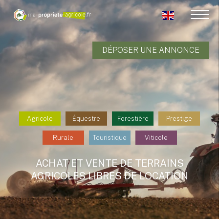
DÉPOSER UNE ANNONCE
Agricole
Équestre
Forestière
Prestige
Rurale
Touristique
Viticole
ACHAT ET VENTE DE TERRAINS
AGRICOLES LIBRES DE LOCATION