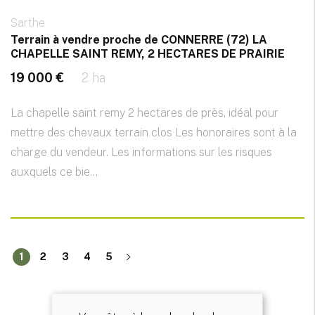
Sarthe
Terrain à vendre proche de CONNERRE (72) LA
CHAPELLE SAINT REMY, 2 HECTARES DE PRAIRIE
19 000 €
2 ha
La chapelle saint remy 2 hectares de près, idéal pour
mettre des chevaux terrain clos Les honoraires sont à la
charge du vendeur. Les informations sur les risques
auxquels ce bie...
1
2
3
4
5