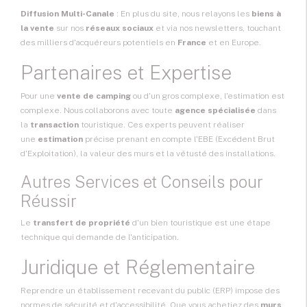
Diffusion Multi-Canale
: En plus du site, nous relayons les
biens à
la vente
sur nos
réseaux sociaux
et via nos newsletters, touchant
des milliers d'acquéreurs potentiels en
France
et en Europe.
Partenaires et Expertise
Pour une
vente de camping
ou d'un gros complexe, l'estimation est
complexe. Nous collaborons avec toute
agence spécialisée
dans
la
transaction
touristique. Ces experts peuvent réaliser
une
estimation
précise prenant en compte l'EBE (Excédent Brut
d'Exploitation), la valeur des murs et la vétusté des installations.
Autres Services et Conseils pour
Réussir
Le
transfert de propriété
d'un bien touristique est une étape
technique qui demande de l'anticipation.
Juridique et Réglementaire
Reprendre un établissement recevant du public (ERP) impose des
normes de sécurité et d'accessibilité. Que vous achetiez des
murs