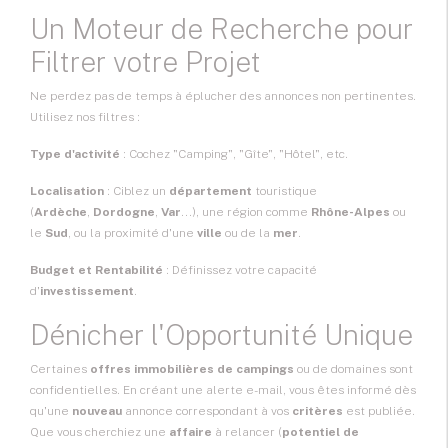
Un Moteur de Recherche pour
Filtrer votre Projet
Ne perdez pas de temps à éplucher des annonces non pertinentes.
Utilisez nos filtres :
Type d'activité
: Cochez "Camping", "Gîte", "Hôtel", etc.
Localisation
: Ciblez un
département
touristique
(
Ardèche
,
Dordogne
,
Var
...), une région comme
Rhône-Alpes
ou
le
Sud
, ou la proximité d'une
ville
ou de la
mer
.
Budget et Rentabilité
: Définissez votre capacité
d'
investissement
.
Dénicher l'Opportunité Unique
Certaines
offres immobilières de campings
ou de domaines sont
confidentielles. En créant une alerte e-mail, vous êtes informé dès
qu'une
nouveau
annonce correspondant à vos
critères
est publiée.
Que vous cherchiez une
affaire
à relancer (
potentiel de