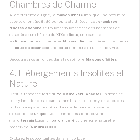
Chambres de Charme
À la différence du gîte, la
maison d'hôte
implique une proximité
avec le client (petit-déjeuner, table d'hôtes). Les
chambres
d'hôtes à vendre
se trouvent souvent dans des bâtiments de
caractère : un château du
XIXe siècle
, une bastide
en
Provence
ou un manoir en
Normandie
. L'acquéreur cherche ici
un
coup de cœur
pour une
belle
demeure et un art de vivre.
Découvrez nos annonces dans la catégorie
Maisons d'hôtes
.
4. Hébergements Insolites et
Nature
C'est la tendance forte du
tourisme vert
.
Acheter
un domaine
pour y installer des cabanes dans les arbres, des yourtes ou des
bulles transparentes répond à une demande croissante
d'expérience
unique
. Ces biens nécessitent souvent un
grand
terrain
boisé, un
parc arboré
ou une zone naturelle
préservée (
Natura 2000
).
Explorez les opportunités dans la rubrique