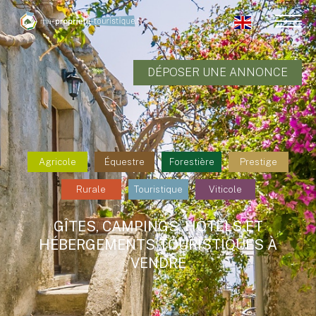
DÉPOSER UNE ANNONCE
Agricole
Équestre
Forestière
Prestige
Rurale
Touristique
Viticole
GÎTES, CAMPINGS, HÔTELS ET
HÉBERGEMENTS TOURISTIQUES À
VENDRE