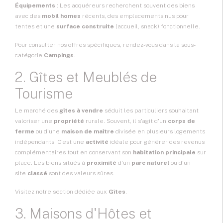
Équipements
: Les acquéreurs recherchent souvent des biens
avec des
mobil homes
récents, des emplacements nus pour
tentes et une
surface construite
(accueil, snack) fonctionnelle.
Pour consulter nos offres spécifiques, rendez-vous dans la sous-
catégorie
Campings
.
2. Gîtes et Meublés de
Tourisme
Le marché des
gîtes à vendre
séduit les particuliers souhaitant
valoriser une
propriété
rurale. Souvent, il s'agit d'un
corps de
ferme
ou d'une
maison de maître
divisée en plusieurs logements
indépendants. C'est une
activité
idéale pour générer des revenus
complémentaires tout en conservant son
habitation principale
sur
place. Les biens situés à
proximité
d'un
parc naturel
ou d'un
site
classé
sont des valeurs sûres.
Visitez notre section dédiée aux
Gîtes
.
3. Maisons d'Hôtes et