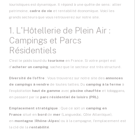
touristiques est dynamique. Il répond à une quête de sens : allier
patrimoine,
cadre de vie
et rentabilité économique. Voici les
grands secteurs que vous retrouverez sur notre site.
1. L'Hôtellerie de Plein Air :
Campings et Parcs
Résidentiels
C'est le poids lourd du
tourisme
en France. Si votre projet est
d'
acheter un camping
, sachez que le secteur est très structuré.
Diversité de l'offre
: Vous trouverez sur notre site des
annonces
de campings à vendre
de toutes tailles. Du
camping à la ferme
à
l'exploitation
haut de gamme
avec
piscine chauffée
et toboggans,
en passant par le
parc résidentiel de loisirs (PRL)
.
Emplacement stratégique
: Que ce soit un
camping en
France
situé en
bord
de
mer
(Languedoc, Côte Atlantique),
en
montagne
(
Rhône-Alpes
) ou à la campagne, l'emplacement est
la clé de la
rentabilité
.