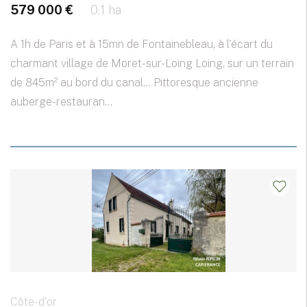
579 000 €
0.1 ha
A 1h de Paris et à 15mn de Fontainebleau, à l'écart du
charmant village de Moret-sur-Loing Loing, sur un terrain
de 845m² au bord du canal... Pittoresque ancienne
auberge-restauran...
Côte-d'or