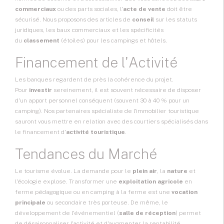
commerciaux
ou des parts sociales, l'
acte de vente
doit être
sécurisé. Nous proposons des articles de
conseil
sur les statuts
juridiques, les baux commerciaux et les spécificités
du
classement
(étoiles) pour les campings et hôtels.
Financement de l'Activité
Les banques regardent de près la cohérence du projet.
Pour
investir
sereinement, il est souvent nécessaire de disposer
d'un apport personnel conséquent (souvent 30 à 40 % pour un
camping). Nos partenaires spécialiste de l'immobilier touristique
sauront vous mettre en relation avec des courtiers spécialisés dans
le financement d'
activité touristique
.
Tendances du Marché
Le tourisme évolue. La demande pour le
plein air
, la
nature
et
l'écologie explose. Transformer une
exploitation agricole
en
ferme pédagogique ou en camping à la ferme est une
vocation
principale
ou secondaire très porteuse. De même, le
développement de l'événementiel (
salle de réception
) permet
de désaisonnaliser l'activité et d'augmenter la rentabilité.