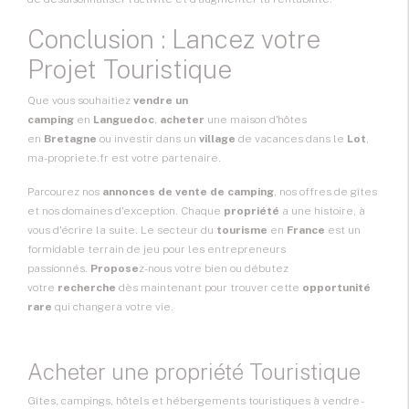
Conclusion : Lancez votre
Projet Touristique
Que vous souhaitiez
vendre un
camping
en
Languedoc
,
acheter
une maison d'hôtes
en
Bretagne
ou investir dans un
village
de vacances dans le
Lot
,
ma-propriete.fr est votre partenaire.
Parcourez nos
annonces de vente de camping
, nos offres de gîtes
et nos domaines d'exception. Chaque
propriété
a une histoire, à
vous d'écrire la suite. Le secteur du
tourisme
en
France
est un
formidable terrain de jeu pour les entrepreneurs
passionnés.
Propose
z-nous votre bien ou débutez
votre
recherche
dès maintenant pour trouver cette
opportunité
rare
qui changera votre vie.
Acheter une propriété Touristique
Gîtes, campings, hôtels et hébergements touristiques à vendre -