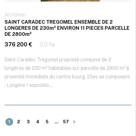
Morbihan
SAINT CARADEC TREGOMEL ENSEMBLE DE 2
LONGERES DE 230m² ENVIRON 11 PIECES PARCELLE
DE 2800m²
376 200 €
0.3 ha
Saint Caradec Trégomel propriété composé de 2
longères de 230 m² habitables sur parcelle de 2800 m² à
proximité immédiate du centre bourg. Elles se composent
: Longère 1 expositio...
1
2
3
4
5
...
57