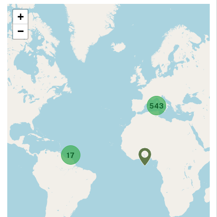
+
−
543
17