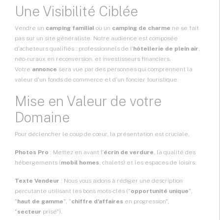
Une Visibilité Ciblée
Vendre un
camping familial
ou un
camping de charme
ne se fait
pas sur un site généraliste. Notre audience est composée
d'acheteurs qualifiés : professionnels de l'
hôtellerie de plein air
,
néo-ruraux en reconversion, et investisseurs financiers.
Votre
annonce
sera vue par des personnes qui comprennent la
valeur d'un fonds de commerce et d'un foncier touristique.
Mise en Valeur de votre
Domaine
Pour déclencher le coup de cœur, la présentation est cruciale.
Photos Pro
: Mettez en avant l'
écrin de verdure
, la qualité des
hébergements (
mobil homes
, chalets) et les espaces de loisirs.
Texte Vendeur
: Nous vous aidons à rédiger une description
percutante utilisant les bons mots-clés ("
opportunité unique
",
"
haut de gamme
", "
chiffre d'affaires
en progression",
"
secteur
prisé").