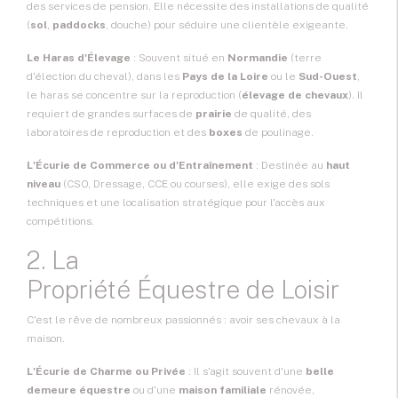
des services de pension. Elle nécessite des installations de qualité
(
sol
,
paddocks
, douche) pour séduire une clientèle exigeante.
Le Haras d'Élevage
: Souvent situé en
Normandie
(terre
d'élection du cheval), dans les
Pays de la Loire
ou le
Sud-Ouest
,
le haras se concentre sur la reproduction (
élevage de chevaux
). Il
requiert de grandes surfaces de
prairie
de qualité, des
laboratoires de reproduction et des
boxes
de poulinage.
L'Écurie de Commerce ou d'Entraînement
: Destinée au
haut
niveau
(CSO, Dressage, CCE ou courses), elle exige des sols
techniques et une localisation stratégique pour l'accès aux
compétitions.
2. La
Propriété Équestre de Loisir
C'est le rêve de nombreux passionnés : avoir ses chevaux à la
maison.
L'Écurie de Charme ou Privée
: Il s'agit souvent d'une
belle
demeure équestre
ou d'une
maison familiale
rénovée,