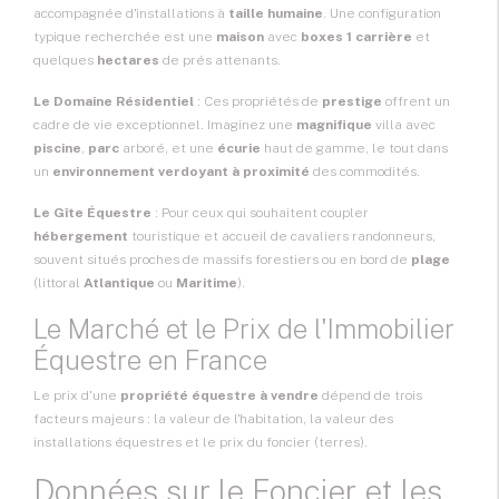
accompagnée d'installations à
taille humaine
. Une configuration
typique recherchée est une
maison
avec
boxes 1 carrière
et
quelques
hectares
de prés attenants.
Le Domaine Résidentiel
: Ces propriétés de
prestige
offrent un
cadre de vie exceptionnel. Imaginez une
magnifique
villa avec
piscine
,
parc
arboré, et une
écurie
haut de gamme, le tout dans
un
environnement verdoyant à proximité
des commodités.
Le
Gîte Équestre
: Pour ceux qui souhaitent coupler
hébergement
touristique et accueil de cavaliers randonneurs,
souvent situés proches de massifs forestiers ou en bord de
plage
(littoral
Atlantique
ou
Maritime
).
Le Marché et le Prix de l'Immobilier
Équestre en France
Le prix d'une
propriété équestre à vendre
dépend de trois
facteurs majeurs : la valeur de l'habitation, la valeur des
installations équestres et le prix du foncier (terres).
Données sur le Foncier et les