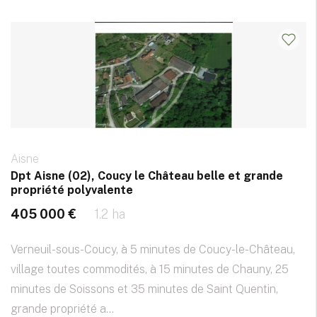
Aisne
Dpt Aisne (02), Coucy le Château belle et grande
propriété polyvalente
405 000 €
1.2 ha
Verneuil-sous-Coucy, à 5 minutes de Coucy-le-Château,
village toutes commodités, à 15 minutes de Chauny, 25
minutes de Soissons et 35 minutes de Saint Quentin,
grande propriété a...