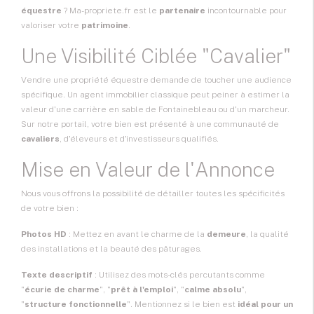
équestre
? Ma-propriete.fr est le
partenaire
incontournable pour
valoriser votre
patrimoine
.
Une Visibilité Ciblée "Cavalier"
Vendre une propriété équestre demande de toucher une audience
spécifique. Un agent immobilier classique peut peiner à estimer la
valeur d'une carrière en sable de Fontainebleau ou d'un marcheur.
Sur notre portail, votre bien est présenté à une communauté de
cavaliers
, d'éleveurs et d'investisseurs qualifiés.
Mise en Valeur de l'Annonce
Nous vous offrons la possibilité de détailler toutes les spécificités
de votre bien :
Photos HD
: Mettez en avant le charme de la
demeure
, la qualité
des installations et la beauté des pâturages.
Texte descriptif
: Utilisez des mots-clés percutants comme
"
écurie de charme
", "
prêt à l'emploi
", "
calme absolu
",
"
structure fonctionnelle
". Mentionnez si le bien est
idéal pour un