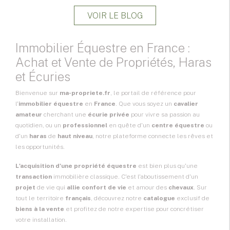
VOIR LE BLOG
Immobilier Équestre en France :
Achat et Vente de Propriétés, Haras
et Écuries
Bienvenue sur
ma-propriete.fr
, le portail de référence pour
l'
immobilier équestre
en
France
. Que vous soyez un
cavalier
amateur
cherchant une
écurie privée
pour vivre sa passion au
quotidien, ou un
professionnel
en quête d'un
centre équestre
ou
d'un
haras
de
haut niveau
, notre plateforme connecte les rêves et
les opportunités.
L'acquisition d'une propriété équestre
est bien plus qu'une
transaction
immobilière classique. C'est l'aboutissement d'un
projet
de vie qui
allie confort de vie
et amour des
chevaux
. Sur
tout le territoire
français
, découvrez notre
catalogue
exclusif de
biens à la vente
et profitez de notre expertise pour concrétiser
votre installation.