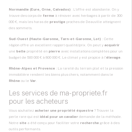
Normandie (Eure, Orne, Calvados)
: L'offre est abondante. On y
trouve des corps de
ferme
à rénover avec herbages à partir de 300
000 €, mais les haras de
prestige
proches de Deauville atteignent
des sommets.
Sud-Ouest (Haute-Garonne, Tarn-et-Garonne, Lot)
: Cette
région offre un excellent rapport qualité/prix. On peut y
acquérir
une
belle
propriété en
pierre
avec installations complètes pour un
budget de 500 000 € à 800 000 €. Le climat y est propice à l'
élevage
.
Rhône-Alpes et Provence
: La rareté du terrain plat et la pression
immobilière rendent les biens plus chers, notamment dans le
Rhône
ou le
Var
.
Les services de ma-propriete.fr
pour les acheteurs
Vous souhaitez
acheter une propriété équestre
? Trouver la
perle rare qui est
idéal pour un cavalier
demande de la méthode.
Notre
site
a été conçu pour faciliter votre
recherche
grâce à des
outils performants.