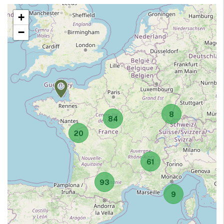
+
−
8
84
20
61
93
9