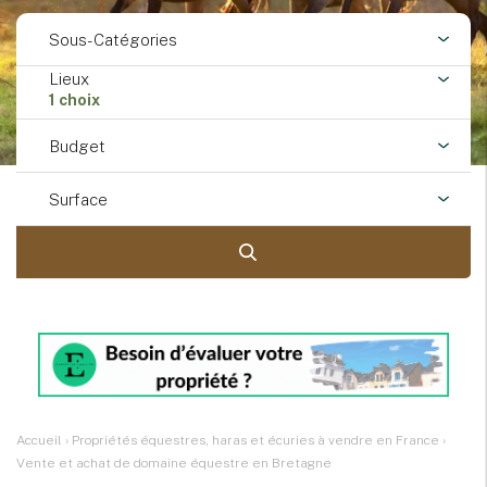
Sous-Catégories
Lieux
1 choix
Budget
Surface
Accueil
›
Propriétés équestres, haras et écuries à vendre en France
›
Vente et achat de domaine équestre en Bretagne