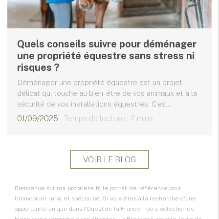
Quels conseils suivre pour déménager
une propriété équestre sans stress ni
risques ?
Déménager une propriété équestre est un projet
délicat qui touche au bien-être de vos animaux et à la
sécurité de vos installations équestres. C’es...
01/09/2025
- Temps de lecture : 2 mins
VOIR LE BLOG
Bienvenue sur ma-propriete.fr, le portail de référence pour
l'immobilier rural et spécialisé. Si vous êtes à la recherche d'une
opportunité unique dans l'Ouest de la France, notre sélection de