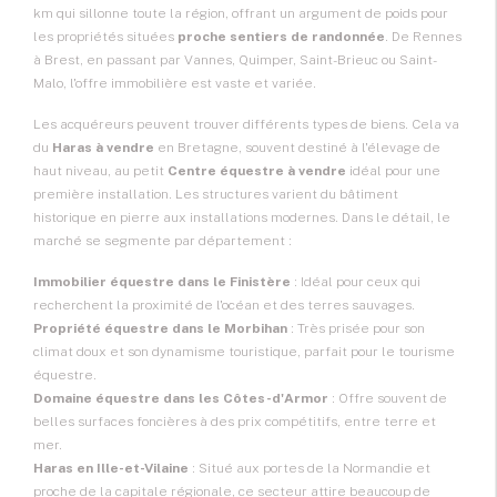
km qui sillonne toute la région, offrant un argument de poids pour
les propriétés situées
proche sentiers de randonnée
. De Rennes
à Brest, en passant par Vannes, Quimper, Saint-Brieuc ou Saint-
Malo, l'offre immobilière est vaste et variée.
Les acquéreurs peuvent trouver différents types de biens. Cela va
du
Haras à vendre
en Bretagne, souvent destiné à l'élevage de
haut niveau, au petit
Centre équestre à vendre
idéal pour une
première installation. Les structures varient du bâtiment
historique en pierre aux installations modernes. Dans le détail, le
marché se segmente par département :
Immobilier équestre dans le Finistère
: Idéal pour ceux qui
recherchent la proximité de l'océan et des terres sauvages.
Propriété équestre dans le Morbihan
: Très prisée pour son
climat doux et son dynamisme touristique, parfait pour le tourisme
équestre.
Domaine équestre dans les Côtes-d'Armor
: Offre souvent de
belles surfaces foncières à des prix compétitifs, entre terre et
mer.
Haras en Ille-et-Vilaine
: Situé aux portes de la Normandie et
proche de la capitale régionale, ce secteur attire beaucoup de