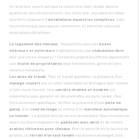
Un acheteur averti sait que la valeur d'un bien réside dans la
qualité de ses infrastructures. Sur notre site, vous pourrez cibler
des biens disposant d'
installations équestres complètes
. Voici
les critères que vous pouvez rechercher et identifier dans nos
descriptions détaillées :
Le logement des chevaux
: Recherchez-vous des
boxes
intérieurs et extérieurs
traditionnels ou une
stabulation libre
pour une vie en troupeau ? Certaines propriétés offrent également
une
écurie de propriétaires
déjà fonctionnelle, générant des
revenus immédiats.
Les aires de travail
: Pour le travail quotidien, la présence d'un
manège couvert
est un atout indéniable en Bretagne pour monter
à l'abri toute l'année. Une
carrière drainée et éclairée
est
essentielle pour garantir un sol praticable en toute saison. Pour
l'entraînement spécifique, vérifiez la présence d'une
piste de
galop
, d'un
rond de longe
ou même d'un
marcheur automatique
.
Le foncier
: La qualité des terres est primordiale. Nous mettons en
avant les biens disposant de
paddocks avec abris
et de vastes
prairies clôturées pour chevaux
. Pour la sécurité et la facilité de
gestion, un
terrain d'un seul tenant
est souvent privilégié, tout