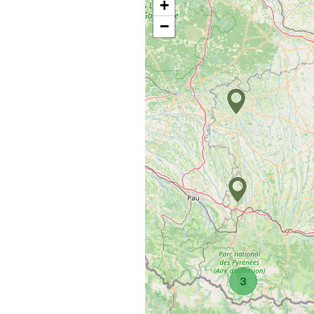
+
−
3