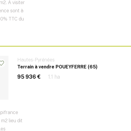
2. A visiter
ence sont à
7,50% TTC du
Hautes-Pyrénées
Terrain à vendre POUEYFERRE (65)
95 936 €
1.1 ha
pifrance
m2 lieu dit
Les