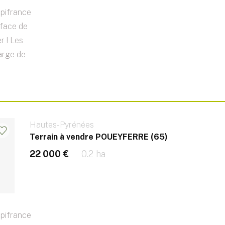
pifrance
rface de
r ! Les
arge de
Hautes-Pyrénées
Terrain à vendre POUEYFERRE (65)
22 000 €
0.2 ha
pifrance