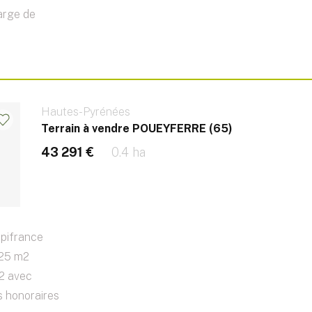
arge de
Hautes-Pyrénées
Terrain à vendre POUEYFERRE (65)
43 291 €
0.4 ha
pifrance
625 m2
2 avec
es honoraires