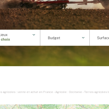
Lieux
Budget
Surfac
1 choix
 agricoles : vente et achat en France
›
Agricole : Occitanie
›
Terres agricoles 