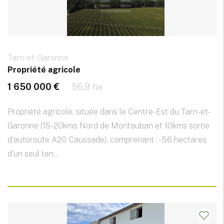
Tarn-et-Garonne
Propriété agricole
1 650 000 €
56.9 ha
Propriété agricole, située dans le Centre-Est du Tarn-et-
Garonne (15-20kms Nord de Montauban et 10kms sortie
d'autoroute A20 Caussade), comprenant : - 56 hectares
d'un seul ten...