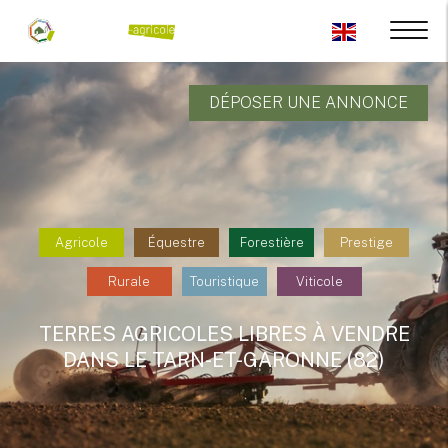
DÉPOSER UNE ANNONCE
Agricole
Équestre
Forestière
Prestige
Rurale
Touristique
Viticole
TERRES AGRICOLES LIBRES À VENDRE
DANS LE TARN-ET-GARONNE (82)