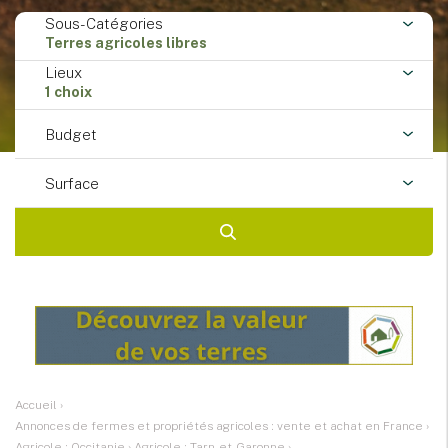
Sous-Catégories
Terres agricoles libres
Lieux
1 choix
Budget
Surface
Accueil
›
Annonces de fermes et propriétés agricoles : vente et achat en France
›
Agricole : Occitanie
›
Agricole : Tarn-et-Garonne
›