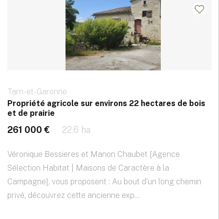
Tarn-et-Garonne
Propriété agricole sur environs 22 hectares de bois
et de prairie
261 000 €
22.6 ha
Véronique Bessieres et Manon Chaubet [Agence
Sélection Habitat | Maisons de Caractère à la
Campagne], vous proposent : Au bout d'un long chemin
privé, découvrez cette ancienne exp...