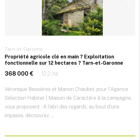
Tarn-et-Garonne
Propriété agricole clé en main ? Exploitation
fonctionnelle sur 12 hectares ? Tarn-et-Garonne
368 000 €
12.2 ha
Véronique Bessières et Manon Chaubet, pour l'Agence
Sélection Habitat | Maison de Caractère à la campagne,
vous proposent : A l'abri des regards, au bout d'une
impasse, découvrez ...