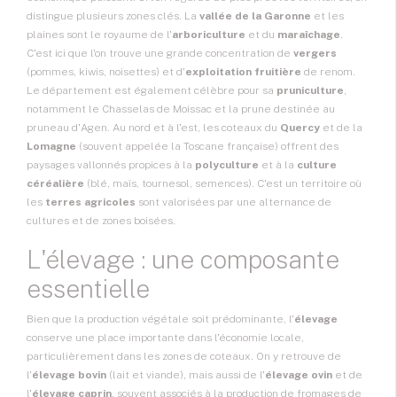
distingue plusieurs zones clés. La
vallée de la Garonne
et les
plaines sont le royaume de l'
arboriculture
et du
maraîchage
.
C'est ici que l'on trouve une grande concentration de
vergers
(pommes, kiwis, noisettes) et d'
exploitation fruitière
de renom.
Le département est également célèbre pour sa
pruniculture
,
notamment le Chasselas de Moissac et la prune destinée au
pruneau d'Agen. Au nord et à l'est, les coteaux du
Quercy
et de la
Lomagne
(souvent appelée la Toscane française) offrent des
paysages vallonnés propices à la
polyculture
et à la
culture
céréalière
(blé, maïs, tournesol, semences). C'est un territoire où
les
terres agricoles
sont valorisées par une alternance de
cultures et de zones boisées.
L'élevage : une composante
essentielle
Bien que la production végétale soit prédominante, l'
élevage
conserve une place importante dans l'économie locale,
particulièrement dans les zones de coteaux. On y retrouve de
l'
élevage bovin
(lait et viande), mais aussi de l'
élevage ovin
et de
l'
élevage caprin
, souvent associés à la production de fromages de