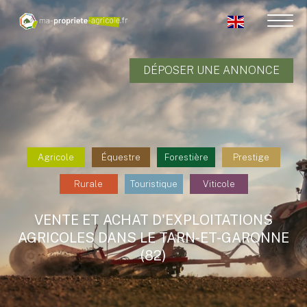
DÉPOSER UNE ANNONCE
Agricole
Équestre
Forestière
Prestige
Rurale
Touristique
Viticole
VENTE ET ACHAT D'EXPLOITATIONS
AGRICOLES DANS LE TARN-ET-GARONNE
(82)