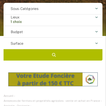
Sous-Catégories
Lieux
1 choix
Budget
Surface
Accueil
›
Annonces de fermes et propriétés agricoles : vente et achat en France
›
Agricole : Occitanie
›