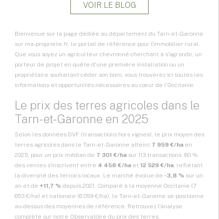
VOIR LE BLOG
Bienvenue sur la page dédiée au département du Tarn-et-Garonne
sur ma-propriete.fr, le portail de référence pour l'immobilier rural.
Que vous soyez un agriculteur chevronné cherchant à s'agrandir, un
porteur de projet en quête d'une première installation ou un
propriétaire souhaitant
céder son bien
, vous trouverez ici toutes les
informations et opportunités nécessaires au cœur de l'
Occitanie
.
Le prix des terres agricoles dans le
Tarn-et-Garonne en 2025
Selon les données DVF (transactions hors vignes), le prix moyen des
terres agricoles dans le Tarn-et-Garonne atteint
7 959 €/ha
en
2025, pour un prix médian de
7 301 €/ha
sur 113 transactions. 80 %
des ventes s'inscrivent entre
4 458 €/ha
et
12 529 €/ha
, reflétant
la diversité des terroirs locaux. Le marché évolue de
-3,8 %
sur un
an et de
+11,7 %
depuis 2021. Comparé à la moyenne Occitanie (7
653 €/ha) et nationale (6 059 €/ha), le Tarn-et-Garonne se positionne
au-dessus des moyennes de référence. Retrouvez l'analyse
complète sur notre
Observatoire du prix des terres
.