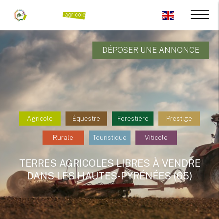
DÉPOSER UNE ANNONCE
Agricole
Équestre
Forestière
Prestige
Rurale
Touristique
Viticole
TERRES AGRICOLES LIBRES À VENDRE
DANS LES HAUTES-PYRÉNÉES (65)