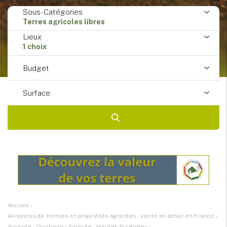
Sous-Catégories
Terres agricoles libres
Lieux
1 choix
Budget
Surface
Accueil
›
Annonces de fermes et propriétés agricoles : vente et achat en France
›
Agricole : Occitanie
›
Agricole : Hautes-Pyrénées
›