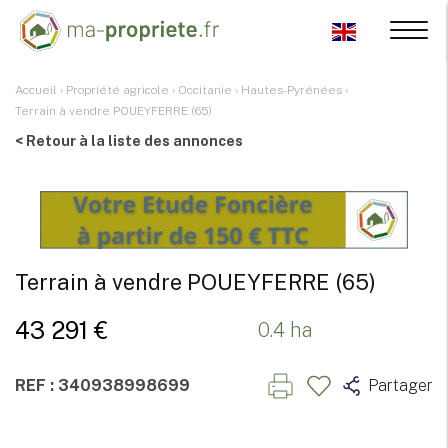
Accueil
›
Propriété agricole
›
Occitanie
›
Hautes-Pyrénées
›
Terrain à vendre POUEYFERRE (65)
< Retour à la liste des annonces
Terrain à vendre POUEYFERRE (65)
43 291 €
0.4 ha
REF : 340938998699
Partager