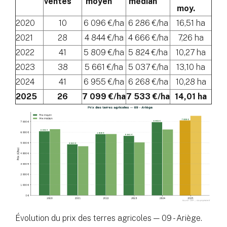
ventes
moyen
médian
moy.
2020
10
6 096 €/ha
6 286 €/ha
16,51 ha
2021
28
4 844 €/ha
4 666 €/ha
7,26 ha
2022
41
5 809 €/ha
5 824 €/ha
10,27 ha
2023
38
5 661 €/ha
5 037 €/ha
13,10 ha
2024
41
6 955 €/ha
6 268 €/ha
10,28 ha
2025
26
7 099 €/ha
7 533 €/ha
14,01 ha
Évolution du prix des terres agricoles — 09 - Ariège.