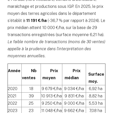
maraîchage et productions sous IGP. En 2025, le prix
moyen des terres agricoles dans le département
s'établit à
11 191 €/ha
(-36,7 % par rapport à 2024). Le
prix médian atteint 10 000 €/ha, sur la base de 29
transactions enregistrées (surface moyenne 6,21 ha).
Le faible nombre de transactions (moins de 30 ventes)
appelle à la prudence dans l'interprétation des
moyennes annuelles.
Année
Nb
Prix
Prix
Surface
ventes
moyen
médian
moy.
2020
18
9 679 €/ha
9 034 €/ha
6,92 ha
2021
39
10 913 €/ha
9 831 €/ha
8,82 ha
2022
25
9 250 €/ha
9 000 €/ha
5,53 ha
2023
23
11 048 €/ha
9 662 €/ha
7,08 ha