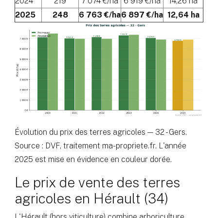
2024
219
7 074 €/ha
6 919 €/ha
14,26 ha
2025
248
6 763 €/ha
6 897 €/ha
12,64 ha
Évolution du prix des terres agricoles — 32 - Gers.
Source : DVF, traitement ma-propriete.fr. L'année
2025 est mise en évidence en couleur dorée.
Le prix de vente des terres
agricoles en Hérault (34)
L'Hérault (hors viticulture) combine arboriculture,