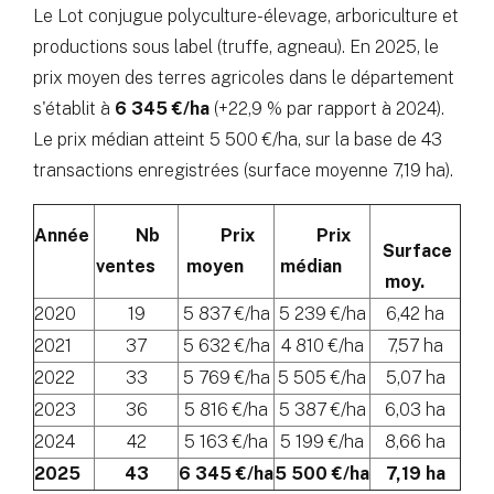
Le Lot conjugue polyculture-élevage, arboriculture et
productions sous label (truffe, agneau). En 2025, le
prix moyen des terres agricoles dans le département
s'établit à
6 345 €/ha
(+22,9 % par rapport à 2024).
Le prix médian atteint 5 500 €/ha, sur la base de 43
transactions enregistrées (surface moyenne 7,19 ha).
Année
Nb
Prix
Prix
Surface
ventes
moyen
médian
moy.
2020
19
5 837 €/ha
5 239 €/ha
6,42 ha
2021
37
5 632 €/ha
4 810 €/ha
7,57 ha
2022
33
5 769 €/ha
5 505 €/ha
5,07 ha
2023
36
5 816 €/ha
5 387 €/ha
6,03 ha
2024
42
5 163 €/ha
5 199 €/ha
8,66 ha
2025
43
6 345 €/ha
5 500 €/ha
7,19 ha