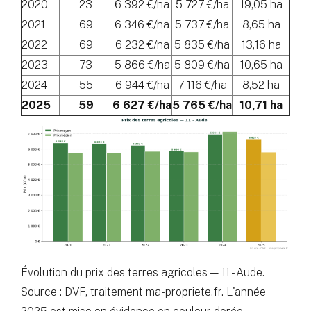
2020
23
6 392 €/ha
5 727 €/ha
19,05 ha
2021
69
6 346 €/ha
5 737 €/ha
8,65 ha
2022
69
6 232 €/ha
5 835 €/ha
13,16 ha
2023
73
5 866 €/ha
5 809 €/ha
10,65 ha
2024
55
6 944 €/ha
7 116 €/ha
8,52 ha
2025
59
6 627 €/ha
5 765 €/ha
10,71 ha
Évolution du prix des terres agricoles — 11 - Aude.
Source : DVF, traitement ma-propriete.fr. L'année