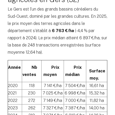
Le Gers est l'un des grands bassins céréaliers du
Sud-Ouest, dominé par les grandes cultures. En 2025,
le prix moyen des terres agricoles dans le
département s'établit à
6 763 €/ha
(-4,4 % par
rapport à 2024). Le prix médian atteint 6 897 €/ha, sur
la base de 248 transactions enregistrées (surface
moyenne 12,64 ha).
Année
Nb
Prix
Prix
Surface
ventes
moyen
médian
moy.
2020
118
7 141 €/ha
7 504 €/ha
16,61 ha
2021
230
7 025 €/ha
6 998 €/ha
15,32 ha
2022
272
7 149 €/ha
7 000 €/ha
11,82 ha
2023
262
7 327 €/ha
7 387 €/ha
14,00 ha