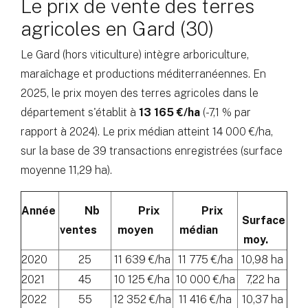
Le prix de vente des terres
agricoles en Gard (30)
Le Gard (hors viticulture) intègre arboriculture,
maraîchage et productions méditerranéennes. En
2025, le prix moyen des terres agricoles dans le
département s'établit à
13 165 €/ha
(-7,1 % par
rapport à 2024). Le prix médian atteint 14 000 €/ha,
sur la base de 39 transactions enregistrées (surface
moyenne 11,29 ha).
Année
Nb
Prix
Prix
Surface
ventes
moyen
médian
moy.
2020
25
11 639 €/ha
11 775 €/ha
10,98 ha
2021
45
10 125 €/ha
10 000 €/ha
7,22 ha
2022
55
12 352 €/ha
11 416 €/ha
10,37 ha