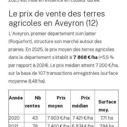
2025 est mise en évidence en couleur dorée.
Le prix de vente des terres
agricoles en Aveyron (12)
L'Aveyron, premier département ovin laitier
(Roquefort), structure son marché autour des
prairies. En 2025, le prix moyen des terres agricoles
dans le département s'établit à
7 868 €/ha
(+5,5 %
par rapport à 2024). Le prix médian atteint 7 200 €/ha,
sur la base de 107 transactions enregistrées (surface
moyenne 8,48 ha).
Année
Nb
Prix
Prix
Surface
ventes
moyen
médian
moy.
2020
43
7 903 €/ha
7 421 €/ha
7,71 ha
2021
78
7 400 €/ha
6 874 €/ha
7,84 ha