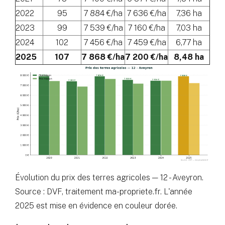
2022
95
7 884 €/ha
7 636 €/ha
7,36 ha
2023
99
7 539 €/ha
7 160 €/ha
7,03 ha
2024
102
7 456 €/ha
7 459 €/ha
6,77 ha
2025
107
7 868 €/ha
7 200 €/ha
8,48 ha
Évolution du prix des terres agricoles — 12 - Aveyron.
Source : DVF, traitement ma-propriete.fr. L'année
2025 est mise en évidence en couleur dorée.