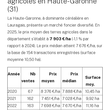
agricoles en Haute-Garonne
(31)
La Haute-Garonne, à dominante céréalière en
Lauragais, présente un marché foncier diversifié. En
2025, le prix moyen des terres agricoles dans le
département s'établit à
7 903 €/ha
(-1,1 % par
rapport à 2024). Le prix médian atteint 7 676 €/ha, sur
la base de 154 transactions enregistrées (surface
moyenne 10,50 ha).
Année
Nb
Prix
Prix
Surface
ventes
moyen
médian
moy.
2020
67
8 376 €/ha
7 888 €/ha
10,45 ha
2021
162
7 451 €/ha
7 028 €/ha
9,92 ha
2022
163
7 698 €/ha
7 670 €/ha
11,16 ha