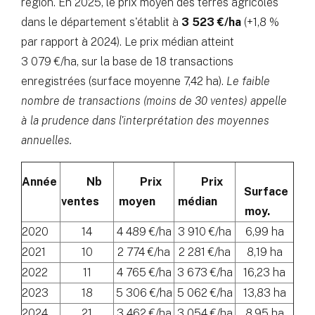
région. En 2025, le prix moyen des terres agricoles
dans le département s'établit à
3 523 €/ha
(+1,8 %
par rapport à 2024). Le prix médian atteint
3 079 €/ha, sur la base de 18 transactions
enregistrées (surface moyenne 7,42 ha).
Le faible
nombre de transactions (moins de 30 ventes) appelle
à la prudence dans l'interprétation des moyennes
annuelles.
Année
Nb
Prix
Prix
Surface
ventes
moyen
médian
moy.
2020
14
4 489 €/ha
3 910 €/ha
6,99 ha
2021
10
2 774 €/ha
2 281 €/ha
8,19 ha
2022
11
4 765 €/ha
3 673 €/ha
16,23 ha
2023
18
5 306 €/ha
5 062 €/ha
13,83 ha
2024
21
3 462 €/ha
3 054 €/ha
8,95 ha