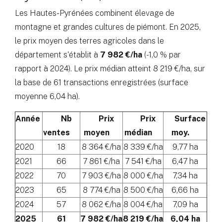
Les Hautes-Pyrénées combinent élevage de
montagne et grandes cultures de piémont. En 2025,
le prix moyen des terres agricoles dans le
département s'établit à
7 982 €/ha
(-1,0 % par
rapport à 2024). Le prix médian atteint 8 219 €/ha, sur
la base de 61 transactions enregistrées (surface
moyenne 6,04 ha).
Année
Nb
Prix
Prix
Surface
ventes
moyen
médian
moy.
2020
18
8 364 €/ha
8 339 €/ha
9,77 ha
2021
66
7 861 €/ha
7 541 €/ha
6,47 ha
2022
70
7 903 €/ha
8 000 €/ha
7,34 ha
2023
65
8 774 €/ha
8 500 €/ha
6,66 ha
2024
57
8 062 €/ha
8 004 €/ha
7,09 ha
2025
61
7 982 €/ha
8 219 €/ha
6,04 ha