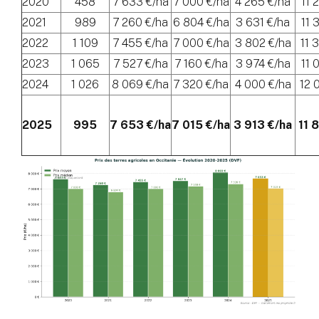
2020
458
7 633 €/ha
7 000 €/ha
4 265 €/ha
11 
2021
989
7 260 €/ha
6 804 €/ha
3 631 €/ha
11 
2022
1 109
7 455 €/ha
7 000 €/ha
3 802 €/ha
11 
2023
1 065
7 527 €/ha
7 160 €/ha
3 974 €/ha
11 
2024
1 026
8 069 €/ha
7 320 €/ha
4 000 €/ha
12 
2025
995
7 653 €/ha
7 015 €/ha
3 913 €/ha
11 