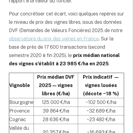
rapport à la valeur du foncier.
Pour concrétiser cet écart, voici quelques repères sur
le niveau de prix des vignes libres, issus des données
DVF (Demandes de Valeurs Foncières) 2025 de notre
observatoire du prix des vignes en France
. Sur la
base de près de 17 600 transactions (second
semestre 2020 à fin 2025), le
prix médian national
des vignes s'établit à 23 985 €/ha en 2025
.
Prix médian DVF
Prix indicatif —
Vignoble
2025 — vignes
vignes louées
libres (€/ha)
(décote ~18 %)
Bourgogne
125 000 €/ha
~102 500 €/ha
Provence
39 864 €/ha
~32 689 €/ha
Cognac
28 636 €/ha
~23 482 €/ha
Vallée du
20 357 €/ha
~16 693 €/ha