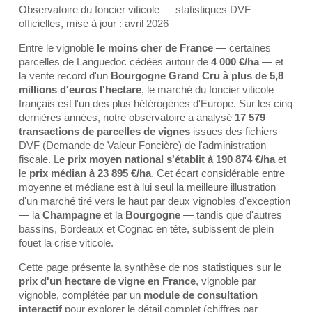
Observatoire du foncier viticole — statistiques DVF
officielles, mise à jour : avril 2026
Entre le vignoble
le moins cher de France
— certaines
parcelles de Languedoc cédées autour de
4 000 €/ha
— et
la vente record d'un
Bourgogne Grand Cru à plus de 5,8
millions d'euros l'hectare
, le marché du foncier viticole
français est l'un des plus hétérogènes d'Europe. Sur les cinq
dernières années, notre observatoire a analysé
17 579
transactions de parcelles de vignes
issues des fichiers
DVF (Demande de Valeur Foncière) de l'administration
fiscale. Le
prix moyen national s'établit à 190 874 €/ha
et
le
prix médian à 23 895 €/ha
. Cet écart considérable entre
moyenne et médiane est à lui seul la meilleure illustration
d'un marché tiré vers le haut par deux vignobles d'exception
— la
Champagne
et la
Bourgogne
— tandis que d'autres
bassins, Bordeaux et Cognac en tête, subissent de plein
fouet la crise viticole.
Cette page présente la synthèse de nos statistiques sur le
prix d'un hectare de vigne en France
, vignoble par
vignoble, complétée par un
module de consultation
interactif
pour explorer le détail complet (chiffres par