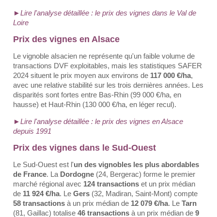
►Lire l'analyse détaillée : le prix des vignes dans le Val de
Loire
Prix des vignes en Alsace
Le vignoble alsacien ne représente qu'un faible volume de
transactions DVF exploitables, mais les statistiques SAFER
2024 situent le prix moyen aux environs de
117 000 €/ha
,
avec une relative stabilité sur les trois dernières années. Les
disparités sont fortes entre Bas-Rhin (99 000 €/ha, en
hausse) et Haut-Rhin (130 000 €/ha, en léger recul).
►Lire l'analyse détaillée : le prix des vignes en Alsace
depuis 1991
Prix des vignes dans le Sud-Ouest
Le Sud-Ouest est l'
un des vignobles les plus abordables
de France
. La
Dordogne
(24, Bergerac) forme le premier
marché régional avec
124 transactions
et un prix médian
de
11 924 €/ha
. Le
Gers
(32, Madiran, Saint-Mont) compte
58 transactions
à un prix médian de
12 079 €/ha
. Le
Tarn
(81, Gaillac) totalise
46 transactions
à un prix médian de
9