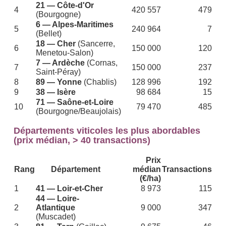
21 — Côte-d'Or
4
420 557
479
(Bourgogne)
6 — Alpes-Maritimes
5
240 964
7
(Bellet)
18 — Cher
(Sancerre,
6
150 000
120
Menetou-Salon)
7 — Ardèche
(Cornas,
7
150 000
237
Saint-Péray)
8
89 — Yonne
(Chablis)
128 996
192
9
38 — Isère
98 684
15
71 — Saône-et-Loire
10
79 470
485
(Bourgogne/Beaujolais)
Départements viticoles les plus abordables
(prix médian, > 40 transactions)
Prix
Rang
Département
médian
Transactions
(€/ha)
1
41 — Loir-et-Cher
8 973
115
44 — Loire-
2
Atlantique
9 000
347
(Muscadet)