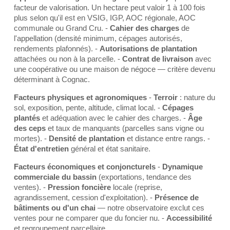
facteur de valorisation. Un hectare peut valoir 1 à 100 fois
plus selon qu'il est en VSIG, IGP, AOC régionale, AOC
communale ou Grand Cru. -
Cahier des charges
de
l'appellation (densité minimum, cépages autorisés,
rendements plafonnés). -
Autorisations de plantation
attachées ou non à la parcelle. -
Contrat de livraison
avec
une coopérative ou une maison de négoce — critère devenu
déterminant à Cognac.
Facteurs physiques et agronomiques
-
Terroir
: nature du
sol, exposition, pente, altitude, climat local. -
Cépages
plantés
et adéquation avec le cahier des charges. -
Âge
des ceps
et taux de manquants (parcelles sans vigne ou
mortes). -
Densité de plantation
et distance entre rangs. -
État d'entretien
général et état sanitaire.
Facteurs économiques et conjoncturels
-
Dynamique
commerciale du bassin
(exportations, tendance des
ventes). -
Pression foncière
locale (reprise,
agrandissement, cession d'exploitation). -
Présence de
bâtiments ou d'un chai
— notre observatoire exclut ces
ventes pour ne comparer que du foncier nu. -
Accessibilité
et regroupement parcellaire.