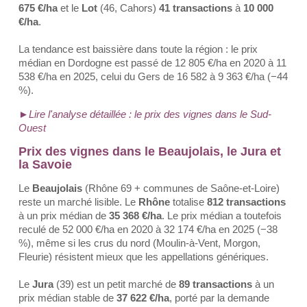
675 €/ha
et le
Lot
(46, Cahors)
41 transactions
à
10 000
€/ha
.
La tendance est baissière dans toute la région : le prix
médian en Dordogne est passé de 12 805 €/ha en 2020 à 11
538 €/ha en 2025, celui du Gers de 16 582 à 9 363 €/ha (−44
%).
►Lire l'analyse détaillée : le prix des vignes dans le Sud-
Ouest
Prix des vignes dans le Beaujolais, le Jura et
la Savoie
Le
Beaujolais
(Rhône 69 + communes de Saône-et-Loire)
reste un marché lisible. Le
Rhône
totalise
812 transactions
à un prix médian de
35 368 €/ha
. Le prix médian a toutefois
reculé de 52 000 €/ha en 2020 à 32 174 €/ha en 2025 (−38
%), même si les crus du nord (Moulin-à-Vent, Morgon,
Fleurie) résistent mieux que les appellations génériques.
Le
Jura
(39) est un petit marché de
89 transactions
à un
prix médian stable de
37 622 €/ha
, porté par la demande