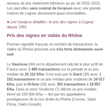
niveaux de prix nettement inférieurs au pic de 2022–2023.
Les parcelles
sans contrat de livraison
avec une grande
maison de cognac deviennent quasi invendables.
►Lire l'analyse détaillée : le prix des vignes à Cognac
depuis 1991
Prix des vignes en Vallée du Rhône
Premier vignoble français en nombre de transactions, la
Vallée du Rhône présente une
très forte dichotomie nord–
sud
.
Le
Vaucluse
(84) est le département viticole le plus actif de
France avec
1 480 transactions
sur la période et un prix
médian de
25 112 €/ha
. Il est suivi par le
Gard
(30) avec
1
152 transactions
et un prix médian plus modeste de
16 017
€/ha
, puis la
Drôme
(26) avec
391 transactions
à
18 857
€/ha
. Dans le nord, l'Ardèche (7) affiche un prix médian
élevé de 150 000 €/ha — tiré par les appellations
prestigieuses de la rive droite du Rhône (Cornas, Saint-
Péray, Saint-Joseph).