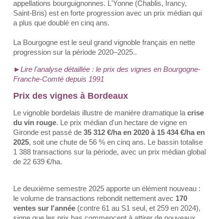
appellations bourguignonnes. L'Yonne (Chablis, Irancy,
Saint-Bris) est en forte progression avec un prix médian qui
a plus que doublé en cinq ans.
La Bourgogne est le seul grand vignoble français en nette
progression sur la période 2020–2025..
►Lire l'analyse détaillée : le prix des vignes en Bourgogne-
Franche-Comté depuis 1991
Prix des vignes à Bordeaux
Le vignoble bordelais illustre de manière dramatique la
crise
du vin rouge
.
Le prix médian d'un hectare de vigne en
Gironde est passé de
35 312 €/ha en 2020 à 15 434 €/ha en
2025
, soit une chute de 56 % en cinq ans. Le bassin totalise
1 388 transactions sur la période, avec un prix médian global
de 22 639 €/ha.
Le deuxième semestre 2025 apporte un élément nouveau :
le volume de transactions rebondit nettement avec
170
ventes sur l'année
(contre 61 au S1 seul, et 259 en 2024),
signe que les prix bas commencent à attirer de nouveaux