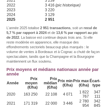
2021
3 239
2022
3 416
(pic historique)
2023
3 220
2024
3 129
2025
2 951
L'année 2025 totalise
2 951 transactions
, soit un
recul de
5,7 % par rapport à 2024
et de
13,6 % par rapport au pic
de 2022
. La baisse est continue depuis trois ans. Si elle
reste modérée en apparence, elle masque des
effondrements sectoriels beaucoup plus marqués : le
volume de ventes à Bordeaux et à Cognac a chuté de façon
spectaculaire, tandis que la Champagne et la Bourgogne
maintiennent un flux soutenu.
Prix moyens et médians nationaux année par
année
Prix
Prix
Prix min
Prix max
Écart-
Année
moyen
médian
(€/ha)
(€/ha)
type
(€/ha)
(€/ha)
1 822
347
2020
163 250
22 108
4 071
767
111
2 780
342
2021
171 319
22 000
3 446
954
845