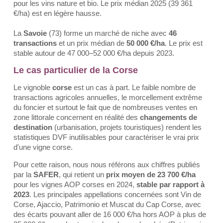
pour les vins nature et bio. Le prix médian 2025 (39 361
€/ha) est en légère hausse.
La
Savoie
(73) forme un marché de niche avec
46
transactions
et un prix médian de
50 000 €/ha
. Le prix est
stable autour de 47 000–52 000 €/ha depuis 2023.
Le cas particulier de la Corse
Le vignoble
corse
est un cas à part. Le faible nombre de
transactions agricoles annuelles, le morcellement extrême
du foncier et surtout le fait que de nombreuses ventes en
zone littorale concernent en réalité des
changements de
destination
(urbanisation, projets touristiques) rendent les
statistiques DVF inutilisables pour caractériser le vrai prix
d'une vigne corse.
Pour cette raison, nous nous référons aux chiffres publiés
par la
SAFER
, qui retient un
prix moyen de 23 700 €/ha
pour les vignes AOP corses en 2024,
stable par rapport à
2023
. Les principales appellations concernées sont Vin de
Corse, Ajaccio, Patrimonio et Muscat du Cap Corse, avec
des écarts pouvant aller de 16 000 €/ha hors AOP à plus de