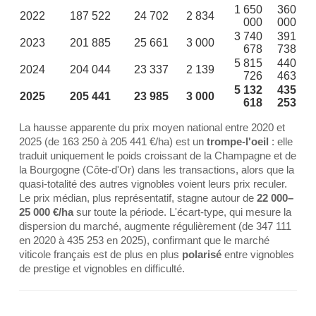
1 650
360
2022
187 522
24 702
2 834
000
000
3 740
391
2023
201 885
25 661
3 000
678
738
5 815
440
2024
204 044
23 337
2 139
726
463
5 132
435
2025
205 441
23 985
3 000
618
253
La hausse apparente du prix moyen national entre 2020 et
2025 (de 163 250 à 205 441 €/ha) est un
trompe-l'oeil
: elle
traduit uniquement le poids croissant de la Champagne et de
la Bourgogne (Côte-d'Or) dans les transactions, alors que la
quasi-totalité des autres vignobles voient leurs prix reculer.
Le prix médian, plus représentatif, stagne autour de
22 000–
25 000 €/ha
sur toute la période. L'écart-type, qui mesure la
dispersion du marché, augmente régulièrement (de 347 111
en 2020 à 435 253 en 2025), confirmant que le marché
viticole français est de plus en plus
polarisé
entre vignobles
de prestige et vignobles en difficulté.