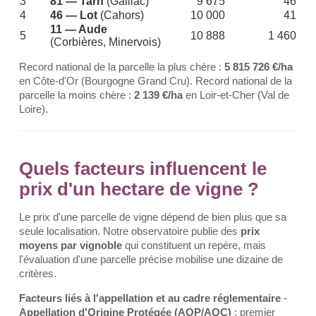
3
81 — Tarn
(Gaillac)
9 675
46
4
46 — Lot
(Cahors)
10 000
41
11 — Aude
5
10 888
1 460
(Corbières, Minervois)
Record national de la parcelle la plus chère :
5 815 726 €/ha
en Côte-d'Or (Bourgogne Grand Cru). Record national de la
parcelle la moins chère :
2 139 €/ha
en Loir-et-Cher (Val de
Loire).
Quels facteurs influencent le
prix d'un hectare de vigne ?
Le prix d'une parcelle de vigne dépend de bien plus que sa
seule localisation. Notre observatoire publie des
prix
moyens par vignoble
qui constituent un repère, mais
l'évaluation d'une parcelle précise mobilise une dizaine de
critères.
Facteurs liés à l'appellation et au cadre réglementaire
-
Appellation d'Origine Protégée (AOP/AOC)
: premier