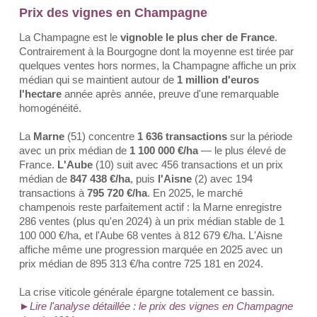
Prix des vignes en Champagne
La Champagne est le
vignoble le plus cher de France
.
Contrairement à la Bourgogne dont la moyenne est tirée par
quelques ventes hors normes, la Champagne affiche un prix
médian qui se maintient autour de
1 million d'euros
l'hectare
année après année, preuve d'une remarquable
homogénéité.
La
Marne
(51) concentre
1 636 transactions
sur la période
avec un prix médian de
1 100 000 €/ha
— le plus élevé de
France.
L'Aube
(10) suit avec 456 transactions et un prix
médian de
847 438 €/ha
, puis
l'Aisne
(2) avec 194
transactions à
795 720 €/ha
. En 2025, le marché
champenois reste parfaitement actif : la Marne enregistre
286 ventes (plus qu'en 2024) à un prix médian stable de 1
100 000 €/ha, et l'Aube 68 ventes à 812 679 €/ha. L'Aisne
affiche même une progression marquée en 2025 avec un
prix médian de 895 313 €/ha contre 725 181 en 2024.
La crise viticole générale épargne totalement ce bassin.
►Lire l'analyse détaillée : le prix des vignes en Champagne