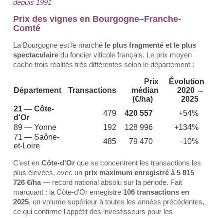
depuis 1991
Prix des vignes en Bourgogne–Franche-
Comté
La Bourgogne est le marché
le plus fragmenté et le plus
spectaculaire
du foncier viticole français. Le prix moyen
cache trois réalités très différentes selon le département :
Prix
Évolution
Département
Transactions
médian
2020 →
(€/ha)
2025
21 — Côte-
479
420 557
+54%
d'Or
89 — Yonne
192
128 996
+134%
71 — Saône-
485
79 470
-10%
et-Loire
C'est en
Côte-d'Or
que se concentrent les transactions les
plus élevées, avec un
prix maximum enregistré à 5 815
726 €/ha
— record national absolu sur la période. Fait
marquant : la Côte-d'Or enregistre
106 transactions en
2025
, un volume supérieur à toutes les années précédentes,
ce qui confirme l'appétit des investisseurs pour les