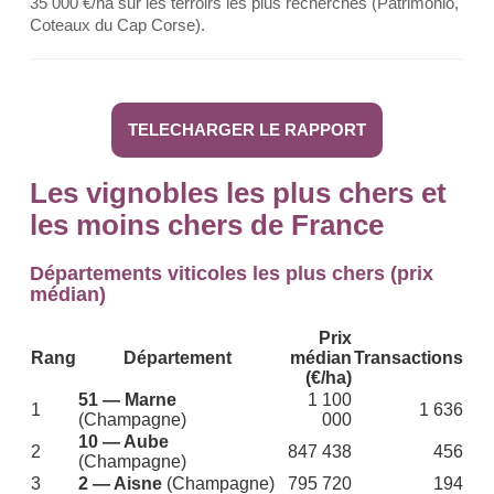
35 000 €/ha sur les terroirs les plus recherchés (Patrimonio,
Coteaux du Cap Corse).
TELECHARGER LE RAPPORT
Les vignobles les plus chers et
les moins chers de France
Départements viticoles les plus chers (prix
médian)
Prix
Rang
Département
médian
Transactions
(€/ha)
51 — Marne
1 100
1
1 636
(Champagne)
000
10 — Aube
2
847 438
456
(Champagne)
3
2 — Aisne
(Champagne)
795 720
194