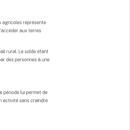
es agricoles représente
d'accéder aux terres
il rural. Le solde étant
n par des personnes à une
te période lui permet de
n activité sans craindre