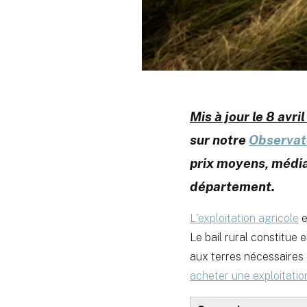
Mis à jour le 8 avri
sur notre
Observato
prix moyens, média
département.
L'exploitation agricole
e
Le bail rural constitue
aux terres nécessaires à 
acheter une exploitatio