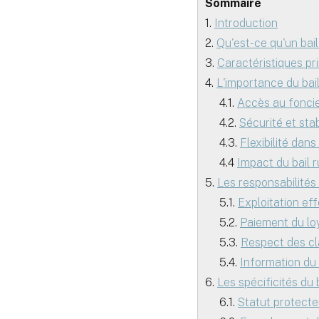
Sommaire
1.
Introduction
2.
Qu'est-ce qu'un bail
3.
Caractéristiques pri
4.
L'importance du bail 
4.1.
Accès au foncie
4.2.
Sécurité et stab
4.3.
Flexibilité dans
4.4
Impact du bail r
5.
Les responsabilités 
5.1.
Exploitation eff
5.2.
Paiement du lo
5.3.
Respect des cl
5.4.
Information du 
6.
Les spécificités du 
6.1.
Statut protecte