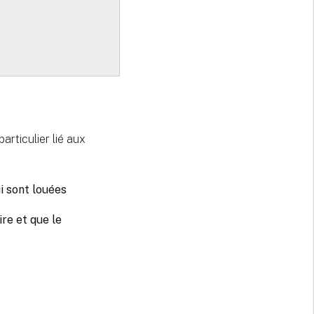
rticulier lié aux
ui sont louées
ire et que le