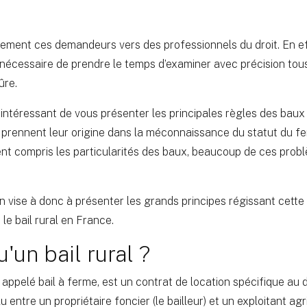
ement ces demandeurs vers des professionnels du droit. En ef
est nécessaire de prendre le temps d’examiner avec précision to
ûre.
 intéressant de vous présenter les principales règles des baux 
prennent leur origine dans la méconnaissance du statut du fer
aient compris les particularités des baux, beaucoup de ces prob
on vise à donc à présenter les grands principes régissant cette 
t le bail rural en France.
'un bail rural ?
 appelé bail à ferme, est un contrat de location spécifique au d
 entre un propriétaire foncier (le bailleur) et un exploitant agri