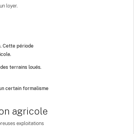
un loyer.
s. Cette période
icole.
 des terrains loués.
, un certain formalisme
ion agricole
breuses exploitations