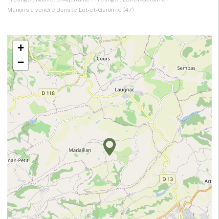
Manoirs à vendre dans le Lot-et-Garonne (47)
+
−