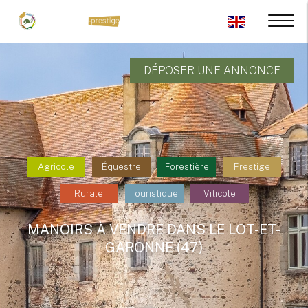
DÉPOSER UNE ANNONCE
Agricole
Équestre
Forestière
Prestige
Rurale
Touristique
Viticole
MANOIRS À VENDRE DANS LE LOT-ET-
GARONNE (47)