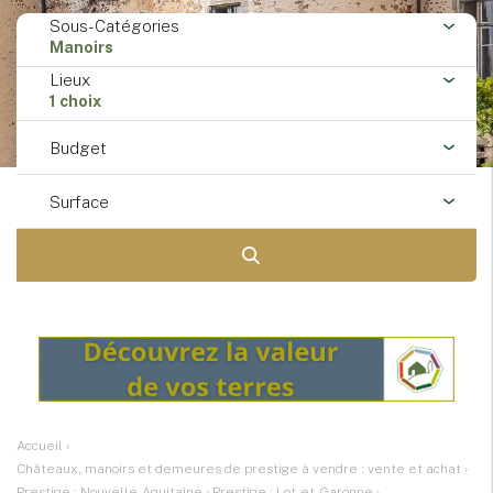
Sous-Catégories
Manoirs
Lieux
1 choix
Budget
Surface
Accueil
›
Châteaux, manoirs et demeures de prestige à vendre : vente et achat
›
Prestige : Nouvelle-Aquitaine
›
Prestige : Lot-et-Garonne
›