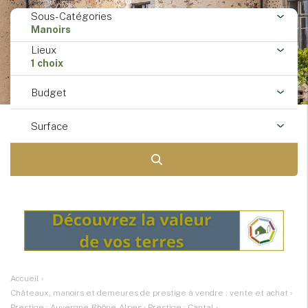
Sous-Catégories
Manoirs
Lieux
1 choix
Budget
Surface
Accueil
›
Châteaux, manoirs et demeures de prestige à vendre : vente et achat
›
Prestige : Auvergne-Rhône-Alpes
›
Prestige : Cantal
›