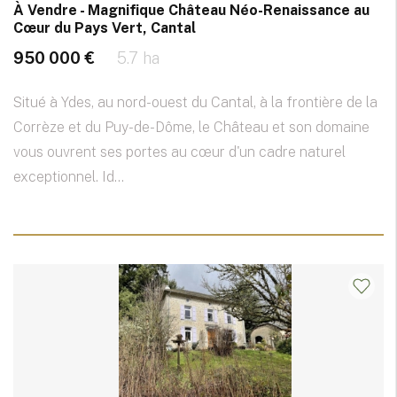
À Vendre - Magnifique Château Néo-Renaissance au
Cœur du Pays Vert, Cantal
950 000 €
5.7 ha
Situé à Ydes, au nord-ouest du Cantal, à la frontière de la
Corrèze et du Puy-de-Dôme, le Château et son domaine
vous ouvrent ses portes au cœur d'un cadre naturel
exceptionnel. Id...