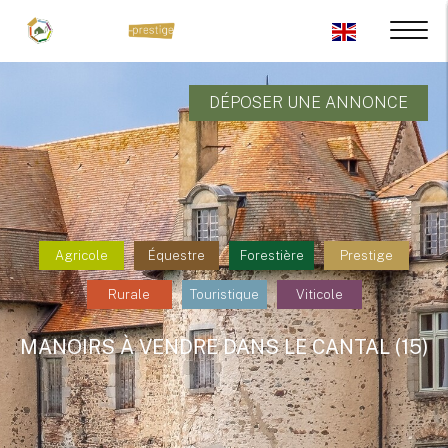
DÉPOSER UNE ANNONCE
Agricole
Équestre
Forestière
Prestige
Rurale
Touristique
Viticole
MANOIRS À VENDRE DANS LE CANTAL (15)