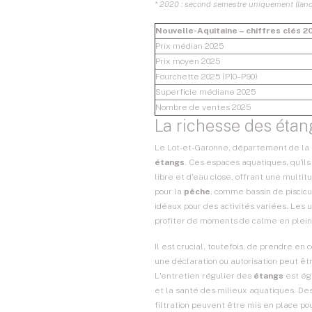
* 2020 : second semestre uniquement (lance
Nouvelle-Aquitaine – chiffres clés 2
Prix médian 2025
Prix moyen 2025
Fourchette 2025 (P10–P90)
Superficie médiane 2025
Nombre de ventes 2025
La richesse des étan
Le Lot-et-Garonne, département de la
étangs
. Ces espaces aquatiques, qu'ils
libre et d'eau close, offrant une multi
pour la
pêche
, comme bassin de piscic
idéaux pour des activités variées. Les 
profiter de moments de calme en plein
Il est crucial, toutefois, de prendre en
une déclaration ou autorisation peut 
L'entretien régulier des
étangs
est ég
et la santé des milieux aquatiques. D
filtration peuvent être mis en place p