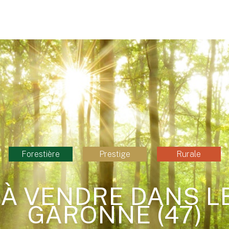
Forestière
Prestige
Rurale
À VENDRE DANS LE
GARONNE (47)