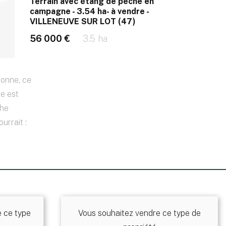
Terrain avec étang de pêche en
campagne - 3.54 ha- à vendre -
VILLENEUVE SUR LOT (47)
56 000 €
3.5 ha
ronne, ce
le est
che
urrait :
e ce type
Vous souhaitez vendre ce type de