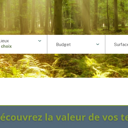
Lieux
Budget
Surfac
1 choix