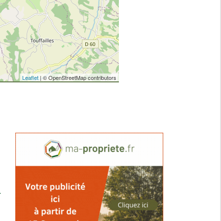
Leaflet
| © OpenStreetMap contributors