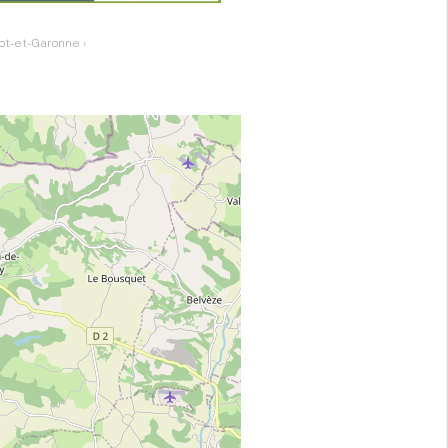
Lot-et-Garonne
›