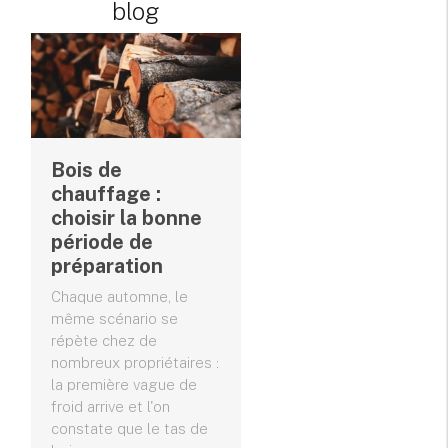
blog
Bois de
chauffage :
choisir la bonne
période de
préparation
Chaque automne, le
même scénario se
répète chez de
nombreux propriétaires :
la première vague de
froid arrive et l'on
constate que le tas de