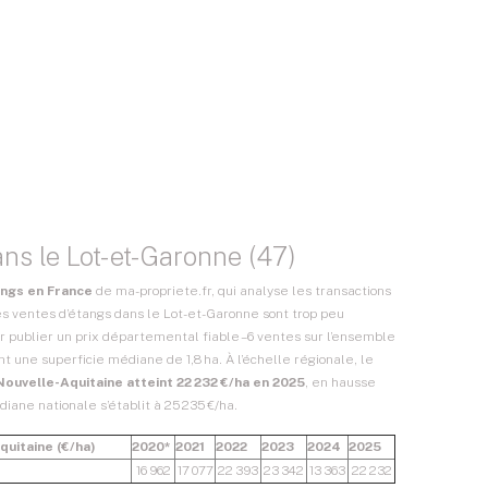
ans le Lot-et-Garonne (47)
angs en France
de ma-propriete.fr, qui analyse les transactions
es ventes d’étangs dans le Lot-et-Garonne sont trop peu
 publier un prix départemental fiable – 6 ventes sur l’ensemble
t une superficie médiane de 1,8 ha. À l’échelle régionale, le
Nouvelle-Aquitaine atteint 22 232 €/ha en 2025
, en hausse
diane nationale s’établit à 25 235 €/ha.
quitaine (€/ha)
2020*
2021
2022
2023
2024
2025
16 962
17 077
22 393
23 342
13 363
22 232