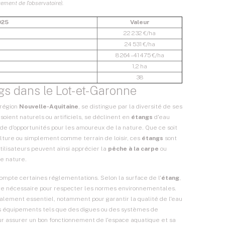
ment de l’observatoire).
025
Valeur
22 232 €/ha
24 531 €/ha
8 264 – 41 475 €/ha
1,2 ha
38
gs dans le Lot-et-Garonne
 région
Nouvelle-Aquitaine
, se distingue par la diversité de ses
 soient naturels ou artificiels, se déclinent en
étangs
d'eau
tude d'opportunités pour les amoureux de la nature. Que ce soit
ulture ou simplement comme terrain de loisir, ces
étangs
sont
utilisateurs peuvent ainsi apprécier la
pêche à la carpe
ou
e nature.
 compte certaines réglementations. Selon la surface de l'
étang
,
être nécessaire pour respecter les normes environnementales.
alement essentiel, notamment pour garantir la qualité de l'eau
es équipements tels que des digues ou des systèmes de
our assurer un bon fonctionnement de l'espace aquatique et sa