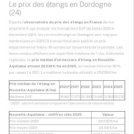
Le prix des étangs en Dordogne
(24)
D’après l’
observatoire du prix des étangs en France
de ma-
propriete.fr, qui analyse les transactions DVF de juillet 2020 à
décembre 2025, les ventes d’étangs en Dordogne sont trop peu
nombreuses en 2025 (3 transactions) pour publier un prix
départemental fiable – 18 ventes sur l’ensemble de la période. Les
biens vendus affichent une superficie médiane de 1,1 ha. À l’échelle
régionale, le
prix médian d’un hectare d’étang en Nouvelle-
Aquitaine atteint 22 232 €/ha en 2025
, en hausse d’environ 30 %
par rapport à 2021. La médiane nationale s’établit à 25 235 €/ha.
Prix médian de l’étang en
2020*
2021
2022
2023
2024
2025
Nouvelle-Aquitaine (€/ha)
Médiane DVF
16 962
17 077
22 393
23 342
13 363
22 232
* 2020 : second semestre uniquement (lancement de l’observatoire).
Nouvelle-Aquitaine – chiffres clés 2025
Valeur
Prix médian 2025
22 232 €/ha
Prix moyen 2025
24 531 €/ha