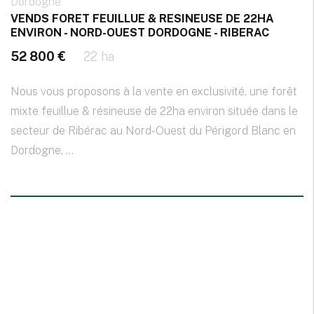
Dordogne
VENDS FORET FEUILLUE & RESINEUSE DE 22HA
ENVIRON - NORD-OUEST DORDOGNE - RIBERAC
52 800 €
22 ha
Nous vous proposons à la vente en exclusivité, une forêt
mixte feuillue & résineuse de 22ha environ située dans le
secteur de Ribérac au Nord-Ouest du Périgord Blanc en
Dordogne. ...