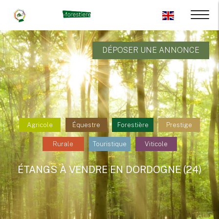
DÉPOSER UNE ANNONCE
Agricole
Équestre
Forestière
Prestige
Rurale
Touristique
Viticole
ÉTANGS À VENDRE EN DORDOGNE (24)