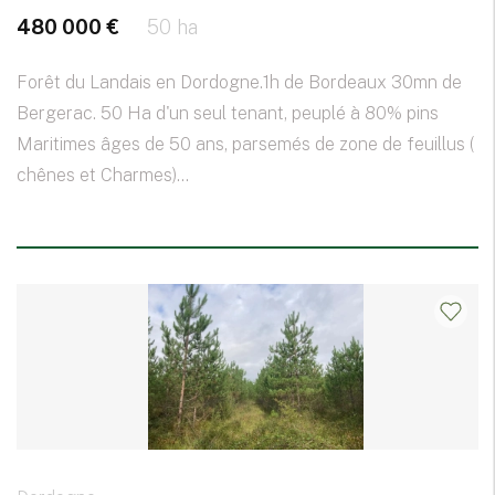
480 000 €
50 ha
Forêt du Landais en Dordogne.1h de Bordeaux 30mn de
Bergerac. 50 Ha d'un seul tenant, peuplé à 80% pins
Maritimes âges de 50 ans, parsemés de zone de feuillus (
chênes et Charmes)...