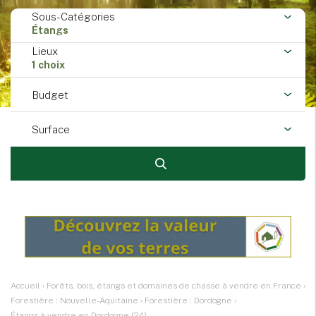
Sous-Catégories
Étangs
Lieux
1 choix
Budget
Surface
Accueil
›
Forêts, bois, étangs et domaines de chasse à vendre en France
›
Forestière : Nouvelle-Aquitaine
›
Forestière : Dordogne
›
Étangs à vendre en Dordogne (24)