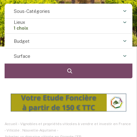
Sous-Catégories
Lieux
1 choix
Budget
Surface
Accueil
›
Vignobles et propriétés viticoles à vendre et investir en France
›
Viticole : Nouvelle-Aquitaine
›
Acheter un domaine viticole en Gironde (33)