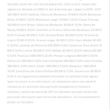
Gironde cache de très fortes disparités. Voici le prix moyen des
vignes en Gironde en 2020 et son évolution par rapport à 2019 : AOP
128 500 € 9,0% Cadillac - Côtes de Bordeaux 14 000 € -13,0% Bordeaux
Blanc 13 000 € -13,0% Bordeaux rouge 13 000 € -13,0% Canon Fronsac
100 000 € 0,0% Blaye - Côtes de Bordeaux 16 000 € -11,0% Côtes de
Bourg 19 000 € -10,0% Castillon et Francs - Côtes de Bordeaux 25 000 €
0,0% Fronsac 28 000 € -7,0% Graves Blanc 34 000 € 0,0% Graves de
Vayre 15 000 € -12,0% Graves rouge 34 000 € 0,0% Haut-Médoc 65 000
€ -13,0% Lalande de Pomerol 250 000 € 4,0% Liquoreux Rive droite 12
000 € -8,0% Listrac 65 000 € -7,0% Médoc 40 000 € -20,0% Moulis 80 000
€ 0,0% Pauillac 2 800 000 € 22,0% Pessac Léognan 600 000 € 20,0%
Pomerol 2 000 000 € 5,0% Saint-Estèphe 550 000 € 0,0% Saint-Emilion
300 000 € 3,0% Saint-Julien 1 600 000 € 23,0% Margaux 1 500 000 €
15,0% Satellites de Saint-Emilion 85 000 € -11,0% Sauternes 30 000 €
0,0% Il est également possible d’investir en achetant des vignes
(pour les louer à un viticulteur), en s’associant dans une société
viticole ou en achetant des parts de Groupements Fonciers
Viticoles. L’achat de parts de GFV en Gironde vous permettra de
percevoir des loyers sous forme de bouteilles : Un investissement
plaisir et rentable.