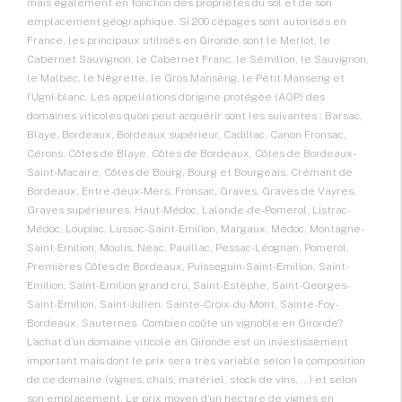
mais également en fonction des propriétés du sol et de son
emplacement géographique. Si 200 cépages sont autorisés en
France, les principaux utilisés en Gironde sont le Merlot, le
Cabernet Sauvignon, le Cabernet Franc, le Sémillon, le Sauvignon,
le Malbec, le Négrette, le Gros Manseng, le Petit Manseng et
l’Ugni-blanc. Les appellations d’origine protégée (AOP) des
domaines viticoles qu’on peut acquérir sont les suivantes : Barsac,
Blaye, Bordeaux, Bordeaux supérieur, Cadillac, Canon Fronsac,
Cérons, Côtes de Blaye, Côtes de Bordeaux, Côtes de Bordeaux-
Saint-Macaire, Côtes de Bourg, Bourg et Bourgeais, Crémant de
Bordeaux, Entre-deux-Mers, Fronsac, Graves, Graves de Vayres,
Graves supérieures, Haut-Médoc, Lalande-de-Pomerol, Listrac-
Médoc, Loupiac, Lussac-Saint-Emilion, Margaux, Médoc, Montagne-
Saint-Emilion, Moulis, Neac, Pauillac, Pessac-Léognan, Pomerol,
Premières Côtes de Bordeaux, Puisseguin-Saint-Emilion, Saint-
Emilion, Saint-Emilion grand cru, Saint-Estèphe, Saint-Georges-
Saint-Emilion, Saint-Julien, Sainte-Croix-du-Mont, Sainte-Foy-
Bordeaux, Sauternes. Combien coûte un vignoble en Gironde?
L’achat d’un domaine viticole en Gironde est un investissement
important mais dont le prix sera très variable selon la composition
de ce domaine (vignes, chais, matériel, stock de vins, …) et selon
son emplacement. Le prix moyen d’un hectare de vignes en