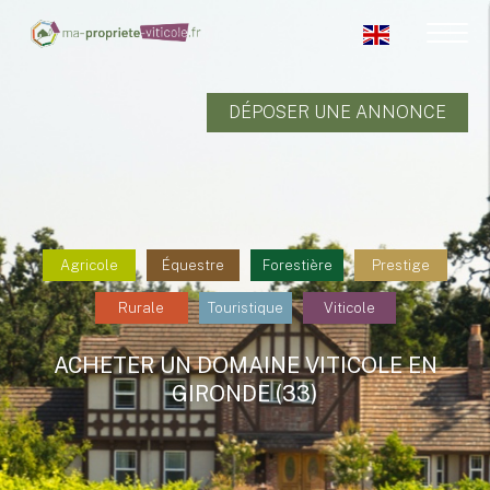
DÉPOSER UNE ANNONCE
Agricole
Équestre
Forestière
Prestige
Rurale
Touristique
Viticole
ACHETER UN DOMAINE VITICOLE EN
GIRONDE (33)