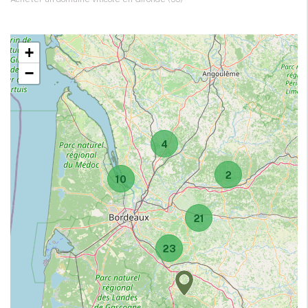
+
−
4
2
10
21
23