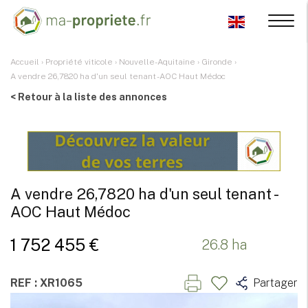
Accueil
›
Propriété viticole
›
Nouvelle-Aquitaine
›
Gironde
›
A vendre 26,7820 ha d'un seul tenant - AOC Haut Médoc
< Retour à la liste des annonces
A vendre 26,7820 ha d'un seul tenant -
AOC Haut Médoc
1 752 455 €
26.8 ha
REF : XR1065
Partager