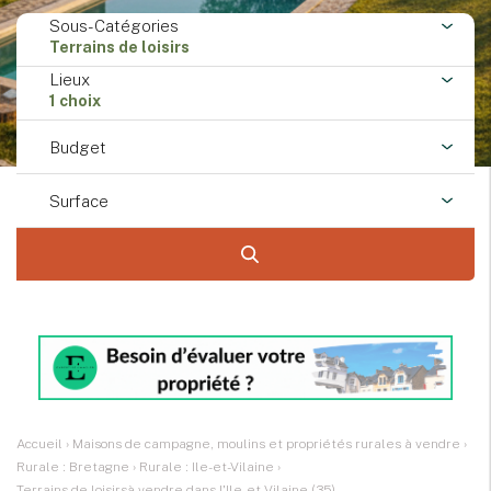
Sous-Catégories
Terrains de loisirs
Lieux
1 choix
Budget
Surface
Accueil
›
Maisons de campagne, moulins et propriétés rurales à vendre
›
Rurale : Bretagne
›
Rurale : Ile-et-Vilaine
›
Terrains de loisirsà vendre dans l'Ile-et-Vilaine (35)