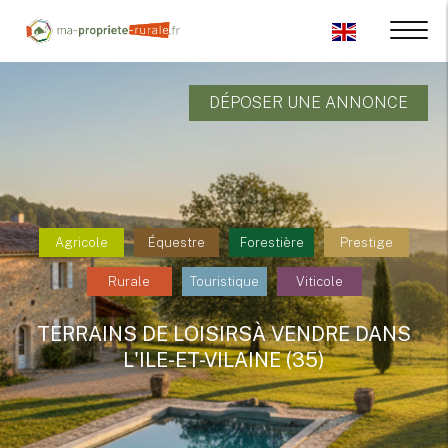
DÉPOSER UNE ANNONCE
Agricole
Équestre
Forestière
Prestige
Rurale
Touristique
Viticole
TERRAINS DE LOISIRSÀ VENDRE DANS
L'ILE-ET-VILAINE (35)