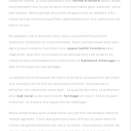
visibilité ciblée. Si vous possédez une
ferme à vendre
dans l'Aube,
ma-propriete.fr
est le partenaire incontournable pour valoriser votre
patrimoine. Notre portail accueille chaque mois un nombre très
important de visiteurs qualifiés, spécifiquement à la recherche de
biens ruraux.
En publiant votre annonce chez nous, vous bénéficiez d'une
audience nationale et internationale. Nous attirons aussi bien des
agriculteurs voisins cherchant une
opportunité foncière
pour
s'agrandir, que des investisseurs ou des porteurs de projets en
reconversion professionnelle cherchant un
bâtiment d'élevage
ou
des terres pour du maraîchage.
La simplicité d'utilisation de notre interface vous permet de créer
une annonce attractive en quelques minutes. Vous pouvez y
détailler les atouts de votre bien : la qualité des sols, la présence
d'un
bail rural
ou de contrats de
fermage
en cours, l'état du parc
matériel, ou encore les capacités de stockage.
Nous comprenons que la discrétion est parfois nécessaire dans le
monde agricole. C'est pourquoi nous vous offrons le choix dans le
niveau de géolocalisation de votre annonce. Vous pouvez choisir de