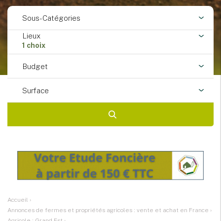
Sous-Catégories
Lieux
1 choix
Budget
Surface
Accueil
›
Annonces de fermes et propriétés agricoles : vente et achat en France
›
Agricole : Grand Est
›