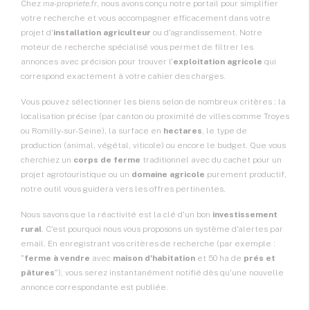
Chez
ma-propriete.fr
, nous avons conçu notre portail pour simplifier
votre recherche et vous accompagner efficacement dans votre
projet d'
installation agriculteur
ou d'agrandissement. Notre
moteur de recherche spécialisé vous permet de filtrer les
annonces avec précision pour trouver l'
exploitation agricole
qui
correspond exactement à votre cahier des charges.
Vous pouvez sélectionner les biens selon de nombreux critères : la
localisation précise (par canton ou proximité de villes comme Troyes
ou Romilly-sur-Seine), la surface en
hectares
, le type de
production (animal, végétal, viticole) ou encore le budget. Que vous
cherchiez un
corps de ferme
traditionnel avec du cachet pour un
projet agrotouristique ou un
domaine agricole
purement productif,
notre outil vous guidera vers les offres pertinentes.
Nous savons que la réactivité est la clé d'un bon
investissement
rural
. C'est pourquoi nous vous proposons un système d'alertes par
email. En enregistrant vos critères de recherche (par exemple :
"
ferme à vendre
avec
maison d'habitation
et 50 ha de
prés et
pâtures
"), vous serez instantanément notifié dès qu'une nouvelle
annonce correspondante est publiée.