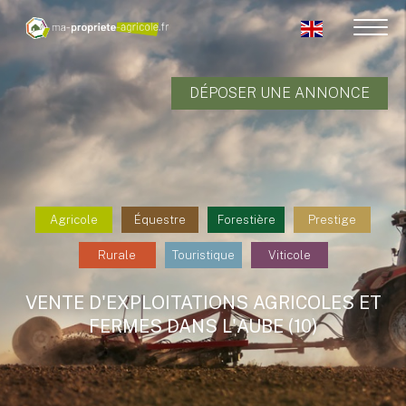
DÉPOSER UNE ANNONCE
Agricole
Équestre
Forestière
Prestige
Rurale
Touristique
Viticole
VENTE D'EXPLOITATIONS AGRICOLES ET
FERMES DANS L'AUBE (10)