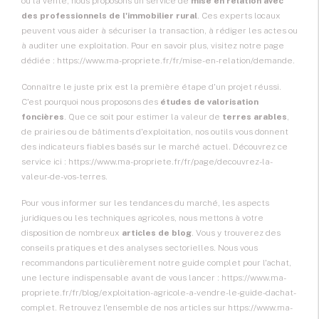
ou la vente, nous proposons un service de
mise en relation avec
des professionnels de l'immobilier rural
. Ces experts locaux
peuvent vous aider à sécuriser la transaction, à rédiger les actes ou
à auditer une exploitation. Pour en savoir plus, visitez notre page
dédiée : https://www.ma-propriete.fr/fr/mise-en-relation/demande.
Connaître le juste prix est la première étape d'un projet réussi.
C'est pourquoi nous proposons des
études de valorisation
foncières
. Que ce soit pour estimer la valeur de
terres arables
,
de prairies ou de bâtiments d'exploitation, nos outils vous donnent
des indicateurs fiables basés sur le marché actuel. Découvrez ce
service ici : https://www.ma-propriete.fr/fr/page/decouvrez-la-
valeur-de-vos-terres.
Pour vous informer sur les tendances du marché, les aspects
juridiques ou les techniques agricoles, nous mettons à votre
disposition de nombreux
articles de blog
. Vous y trouverez des
conseils pratiques et des analyses sectorielles. Nous vous
recommandons particulièrement notre guide complet pour l'achat,
une lecture indispensable avant de vous lancer : https://www.ma-
propriete.fr/fr/blog/exploitation-agricole-a-vendre-le-guide-dachat-
complet. Retrouvez l'ensemble de nos articles sur https://www.ma-