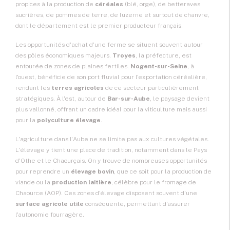
propices à la production de
céréales
(blé, orge), de betteraves
sucrières, de pommes de terre, de luzerne et surtout de chanvre,
dont le département est le premier producteur français.
Les opportunités d'
achat d'une ferme
se situent souvent autour
des pôles économiques majeurs.
Troyes
, la préfecture, est
entourée de zones de plaines fertiles.
Nogent-sur-Seine
, à
l'ouest, bénéficie de son port fluvial pour l'exportation céréalière,
rendant les
terres agricoles
de ce secteur particulièrement
stratégiques. À l'est, autour de
Bar-sur-Aube
, le paysage devient
plus vallonné, offrant un cadre idéal pour la viticulture mais aussi
pour la
polyculture élevage
.
L'agriculture dans l'Aube ne se limite pas aux cultures végétales.
L'élevage y tient une place de tradition, notamment dans le Pays
d'Othe et le Chaourçais. On y trouve de nombreuses opportunités
pour reprendre un
élevage bovin
, que ce soit pour la production de
viande ou la
production laitière
, célèbre pour le fromage de
Chaource (AOP). Ces zones d'élevage disposent souvent d'une
surface agricole utile
conséquente, permettant d'assurer
l'autonomie fourragère.