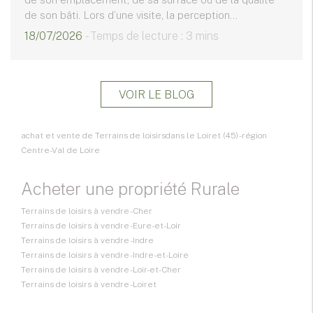
de son bâti. Lors d’une visite, la perception...
18/07/2026
- Temps de lecture : 3 mins
VOIR LE BLOG
achat et vente de Terrains de loisirsdans le Loiret (45) - région
Centre-Val de Loire
Acheter une propriété Rurale
Terrains de loisirs à vendre - Cher
Terrains de loisirs à vendre - Eure-et-Loir
Terrains de loisirs à vendre - Indre
Terrains de loisirs à vendre - Indre-et-Loire
Terrains de loisirs à vendre - Loir-et-Cher
Terrains de loisirs à vendre - Loiret