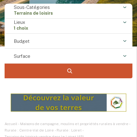
Sous-Catégories
Terrains de loisirs
Lieux
1 choix
Budget
Surface
Accueil
›
Maisons de campagne, moulins et propriétés rurales à vendre
›
Rurale : Centre-Val de Loire
›
Rurale : Loiret
›
Terrains de loisirsà vendre dans le Loiret (45)