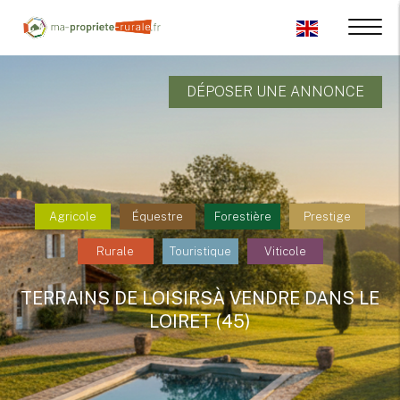
DÉPOSER UNE ANNONCE
Agricole
Équestre
Forestière
Prestige
Rurale
Touristique
Viticole
TERRAINS DE LOISIRSÀ VENDRE DANS LE
LOIRET (45)