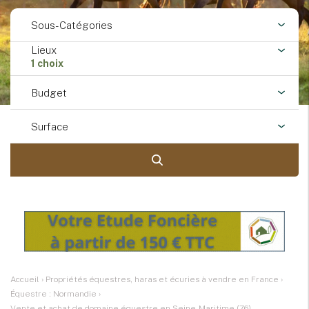
Sous-Catégories
Lieux
1 choix
Budget
Surface
Accueil
›
Propriétés équestres, haras et écuries à vendre en France
›
Équestre : Normandie
›
Vente et achat de domaine équestre en Seine-Maritime (76)