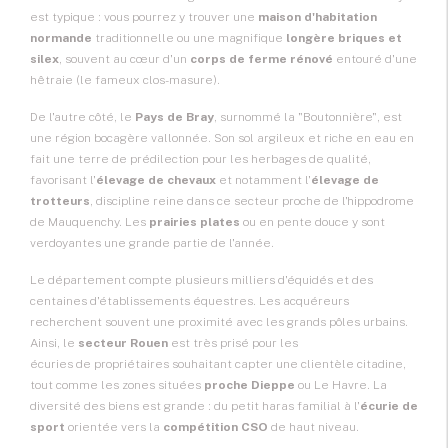
est typique : vous pourrez y trouver une
maison d'habitation
normande
traditionnelle ou une magnifique
longère briques et
silex
, souvent au cœur d'un
corps de ferme rénové
entouré d'une
hêtraie (le fameux clos-masure).
De l'autre côté, le
Pays de Bray
, surnommé la "Boutonnière", est
une région bocagère vallonnée. Son sol argileux et riche en eau en
fait une terre de prédilection pour les herbages de qualité,
favorisant l'
élevage de chevaux
et notamment l'
élevage de
trotteurs
, discipline reine dans ce secteur proche de l'hippodrome
de Mauquenchy. Les
prairies plates
ou en pente douce y sont
verdoyantes une grande partie de l'année.
Le département compte plusieurs milliers d'équidés et des
centaines d'établissements équestres. Les acquéreurs
recherchent souvent une proximité avec les grands pôles urbains.
Ainsi, le
secteur Rouen
est très prisé pour les
écuries de propriétaires
souhaitant capter une clientèle citadine,
tout comme les zones situées
proche Dieppe
ou Le Havre. La
diversité des biens est grande : du petit haras familial à l'
écurie de
sport
orientée vers la
compétition CSO
de haut niveau.