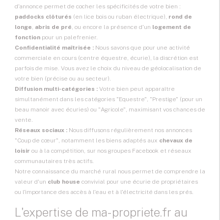
d'annonce permet de cocher les spécificités de votre bien :
paddocks clôturés
(en lice bois ou ruban électrique),
rond de
longe
,
abris de pré
, ou encore la présence d'un
logement de
fonction
pour un palefrenier.
Confidentialité maîtrisée :
Nous savons que pour une activité
commerciale en cours (centre équestre, écurie), la discrétion est
parfois de mise. Vous avez le choix du niveau de géolocalisation de
votre bien (précise ou au secteur).
Diffusion multi-catégories :
Votre bien peut apparaître
simultanément dans les catégories "Equestre", "Prestige" (pour un
beau manoir avec écuries) ou "Agricole", maximisant vos chances de
vente.
Réseaux sociaux :
Nous diffusons régulièrement nos annonces
"Coup de cœur", notamment les biens adaptés aux
chevaux de
loisir
ou à la compétition, sur nos groupes Facebook et réseaux
communautaires très actifs.
Notre connaissance du marché rural nous permet de comprendre la
valeur d'un
club house
convivial pour une écurie de propriétaires
ou l'importance des accès à l'eau et à l'électricité dans les prés.
L'expertise de ma-propriete.fr au