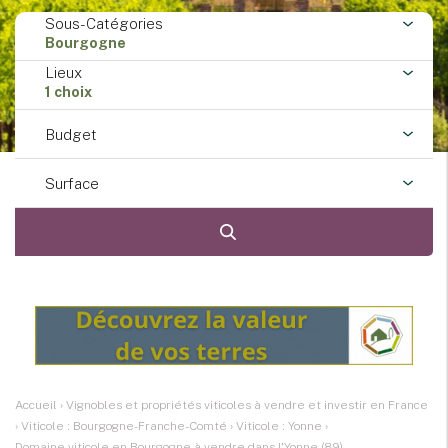
Sous-Catégories
Bourgogne
Lieux
1 choix
Budget
Surface
Accueil
›
Vignobles et propriétés viticoles à vendre et investir en France
›
Viticole : Bourgogne-Franche-Comté
›
Viticole : Yonne
›
Domaine viticole en Bourgogne à vendre dans l'Yonne (89)