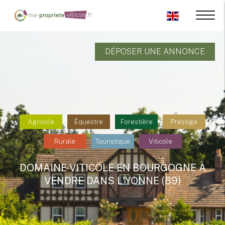
DÉPOSER UNE ANNONCE
Agricole
Équestre
Forestière
Prestige
Rurale
Touristique
Viticole
DOMAINE VITICOLE EN BOURGOGNE À
VENDRE DANS L'YONNE (89)