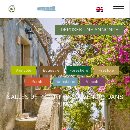
DÉPOSER UNE ANNONCE
Agricole
Équestre
Forestière
Prestige
Rurale
Touristique
Viticole
SALLES DE RÉCEPTIONS À VENDRE DANS
L'AIN (01)