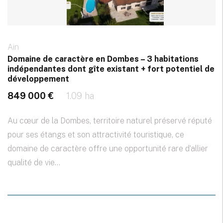
Ain
Domaine de caractère en Dombes – 3 habitations
indépendantes dont gîte existant + fort potentiel de
développement
849 000 €
1.09 ha
Au cœur de la Dombes, territoire naturel préservé réputé
pour ses étangs et son attractivité touristique, ce
domaine de caractère offre une opportunité rare d’allier
qualité de vie...