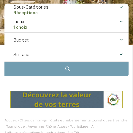
Sous-Catégories
Réceptions
Lieux
1 choix
Budget
Surface
Accueil
›
Gîtes, campings, hôtels et hébergements touristiques à vendre
›
Touristique : Auvergne-Rhône-Alpes
›
Touristique : Ain
›
Salles de réceptions à vendre dans l'Ain (01)