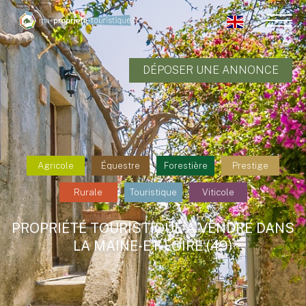
DÉPOSER UNE ANNONCE
Agricole
Équestre
Forestière
Prestige
Rurale
Touristique
Viticole
PROPRIÉTÉ TOURISTIQUE À VENDRE DANS
LA MAINE-ET-LOIRE (49)