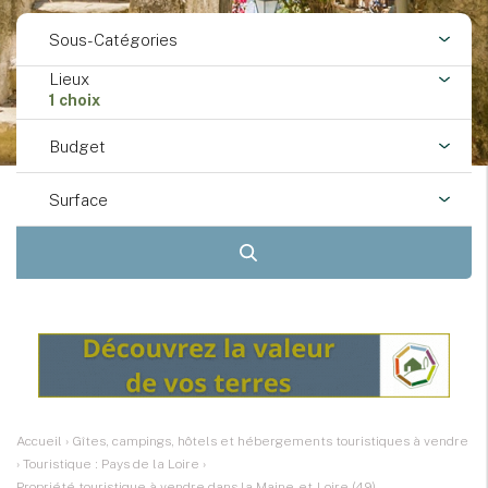
Sous-Catégories
Lieux
1 choix
Budget
Surface
Accueil
›
Gîtes, campings, hôtels et hébergements touristiques à vendre
›
Touristique : Pays de la Loire
›
Propriété touristique à vendre dans la Maine-et-Loire (49)