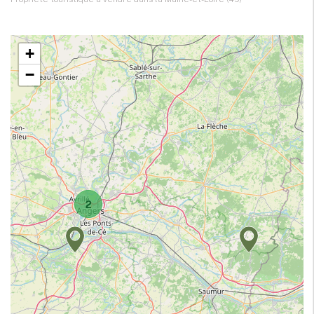
+
−
2