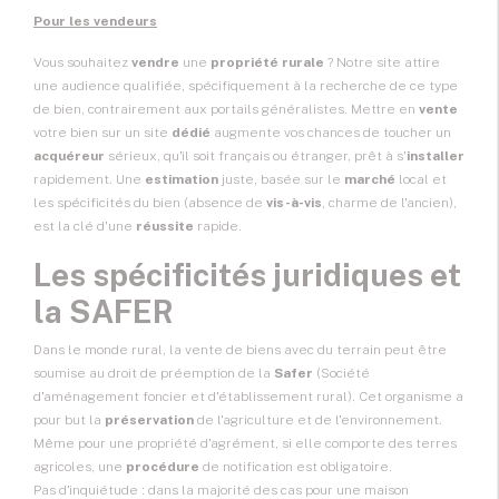
Pour les vendeurs
Vous souhaitez
vendre
une
propriété rurale
? Notre site attire
une audience qualifiée, spécifiquement à la recherche de ce type
de bien, contrairement aux portails généralistes. Mettre en
vente
votre bien sur un site
dédié
augmente vos chances de toucher un
acquéreur
sérieux, qu'il soit français ou étranger, prêt à s'
installer
rapidement. Une
estimation
juste, basée sur le
marché
local et
les spécificités du bien (absence de
vis-à-vis
, charme de l'ancien),
est la clé d'une
réussite
rapide.
Les spécificités juridiques et
la SAFER
Dans le monde rural, la vente de biens avec du terrain peut être
soumise au droit de préemption de la
Safer
(Société
d'aménagement foncier et d'établissement rural). Cet organisme a
pour but la
préservation
de l'agriculture et de l'environnement.
Même pour une propriété d'agrément, si elle comporte des terres
agricoles, une
procédure
de notification est obligatoire.
Pas d'inquiétude : dans la majorité des cas pour une maison