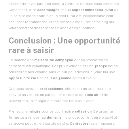
d'habitation avec jardin ou parc, la vente se déroule sans encombre.
Cependant, être
accompagné
par un
expert immobilier rural
ou
un notaire connaissant bien le droit rural est indispensable pour
sécuriser la transaction. N'hésitez pas à consulter notre blog qui
vous apportera des réponses claires à ces questions.
Conclusion : Une opportunité
rare à saisir
Le marché des
maisons de campagne
et des propriétés de
caractère est dynamique. Les prix évoluent, et une
grange
isolée
considérée hier comme sans valeur peut devenir aujourd'hui une
opportunité rare
et
haut de gamme
après travaux.
Que vous soyez un
professionnel
cherchant un local pour une
activité au vert, ou un particulier en quête de
plein air
et de
biodiversité, la catégorie Rurale est faite pour vous.
Prenez une
minute
pour parcourir notre
sélection
. De la petite
fermette à rénover au
domaine
historique, votre future propriété
se trouve peut-être à portée de clic.
Contactez
les annonceurs,