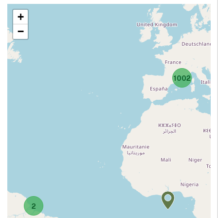
+
−
1002
2