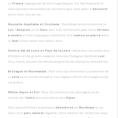
La
France
regorge de terroirs magnifiques. Sur Ma-Propriete.fr,
nous couvrons l'ensemble du territoire pour vous aider à
découvrir
votre futur lieu de vie.
Nouvelle-Aquitaine et Occitanie :
Des départements comme le
Lot
, l'
Aveyron
, ou le
Gers
sont très recherchés pour leurs
fermes
à vendre
et leurs paysages vallonnés. Une
maison en pierre
dans
le
Sud
-Ouest reste une valeur sûre.
Centre-Val de Loire et Pays de la Loire :
Idéal pour les amoureux
d'histoire et de grands espaces naturels (Sologne, bords de
Loir
).
On y trouve souvent de belles propriétés de chasse ou forestières.
Bretagne et Normandie :
Pour ceux qui cherchent la proximité de
la
côte
ou un climat tempéré, ces régions offrent des longères de
caractère.
Rhône-Alpes et Est :
Pour les amateurs de montagne ou de
reliefs, de l'
Indre
aux contreforts des
Alpes
.
Que vous cherchiez à quelques
kilomètres
de
Bordeaux
ou au
cœur d'un
parc naturel
régional, notre moteur de recherche vous