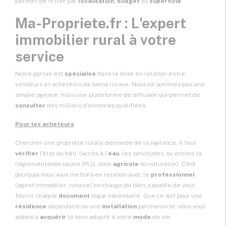
permet de filtrer par
localisation
,
budget
et
superficie
.
Ma-Propriete.fr : L'expert
immobilier rural à votre
service
Notre portail est
spécialisé
dans la mise en relation entre
vendeurs et acheteurs de biens ruraux. Nous ne sommes pas une
simple agence, mais une plateforme de diffusion qui permet de
consulter
des milliers d'annonces qualifiées.
Pour les acheteurs
Chercher une propriété rurale demande de la vigilance. Il faut
vérifier
l'état du bâti, l'accès à l'
eau
, les servitudes, ou encore la
réglementation locale (PLU, zone
agricole
ou naturelle). C'est
pourquoi nous vous mettons en relation avec le
professionnel
(agent immobilier, notaire) en charge du bien, capable de vous
fournir chaque
document
légal nécessaire. Que ce soit pour une
résidence
secondaire ou une
installation
permanente, nous vous
aidons à
acquérir
le bien adapté à votre
mode
de vie.