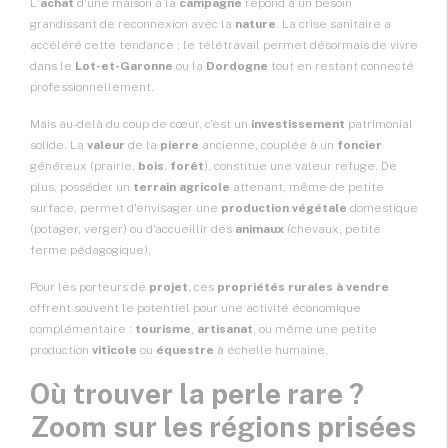
L'
achat
d'une maison à la
campagne
répond à un besoin
grandissant de reconnexion avec la
nature
. La crise sanitaire a
accéléré cette tendance : le télétravail permet désormais de vivre
dans le
Lot-et-Garonne
ou la
Dordogne
tout en restant connecté
professionnellement.
Mais au-delà du coup de cœur, c'est un
investissement
patrimonial
solide. La
valeur
de la
pierre
ancienne, couplée à un
foncier
généreux (prairie,
bois
,
forêt
), constitue une valeur refuge. De
plus, posséder un
terrain agricole
attenant, même de petite
surface, permet d'envisager une
production végétale
domestique
(potager, verger) ou d'accueillir des
animaux
(chevaux, petite
ferme pédagogique).
Pour les porteurs de
projet
, ces
propriétés rurales à vendre
offrent souvent le potentiel pour une activité économique
complémentaire :
tourisme
,
artisanat
, ou même une petite
production
viticole
ou
équestre
à échelle humaine.
Où trouver la perle rare ?
Zoom sur les régions prisées