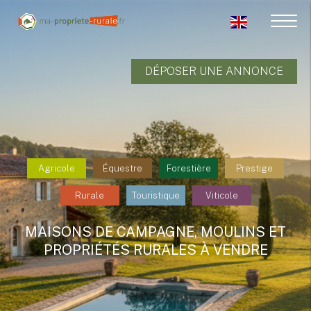
DÉPOSER UNE ANNONCE
Agricole
Équestre
Forestière
Prestige
Rurale
Touristique
Viticole
MAISONS DE CAMPAGNE, MOULINS ET
PROPRIÉTÉS RURALES À VENDRE