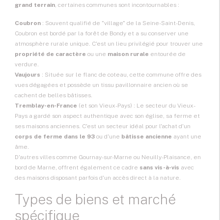
grand terrain
, certaines communes sont incontournables :
Coubron
: Souvent qualifié de "village" de la Seine-Saint-Denis,
Coubron est bordé par la forêt de Bondy et a su conserver une
atmosphère rurale unique. C'est un lieu privilégié pour trouver une
propriété de caractère
ou une
maison rurale
entourée de
verdure.
Vaujours
: Située sur le flanc de coteau, cette commune offre des
vues dégagées et possède un tissu pavillonnaire ancien où se
cachent de belles bâtisses.
Tremblay-en-France
(et son Vieux-Pays) : Le secteur du Vieux-
Pays a gardé son aspect authentique avec son église, sa ferme et
ses maisons anciennes. C'est un secteur idéal pour l'achat d'un
corps de ferme dans le 93
ou d'une
bâtisse ancienne
ayant une
âme.
D'autres villes comme Gournay-sur-Marne ou Neuilly-Plaisance, en
bord de Marne, offrent également ce cadre
sans vis-à-vis
avec
des maisons disposant parfois d'un accès direct à la nature.
Types de biens et marché
spécifique