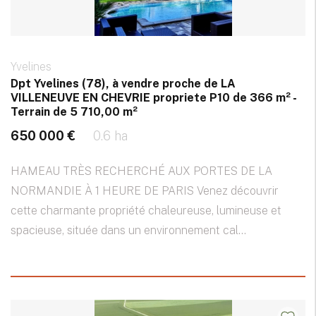
Yvelines
Dpt Yvelines (78), à vendre proche de LA
VILLENEUVE EN CHEVRIE propriete P10 de 366 m² -
Terrain de 5 710,00 m²
650 000 €
0.6 ha
HAMEAU TRÈS RECHERCHÉ AUX PORTES DE LA
NORMANDIE À 1 HEURE DE PARIS Venez découvrir
cette charmante propriété chaleureuse, lumineuse et
spacieuse, située dans un environnement cal...