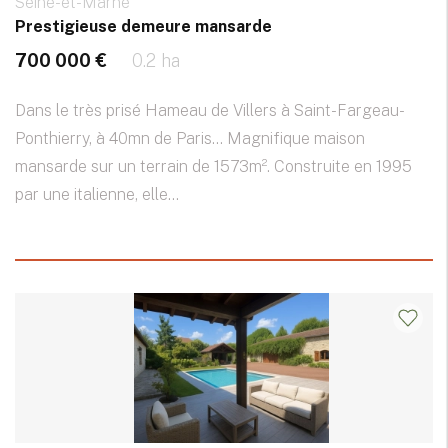
Seine-et-Marne
Prestigieuse demeure mansarde
700 000 €
0.2 ha
Dans le très prisé Hameau de Villers à Saint-Fargeau-
Ponthierry, à 40mn de Paris... Magnifique maison
mansarde sur un terrain de 1573m². Construite en 1995
par une italienne, elle...