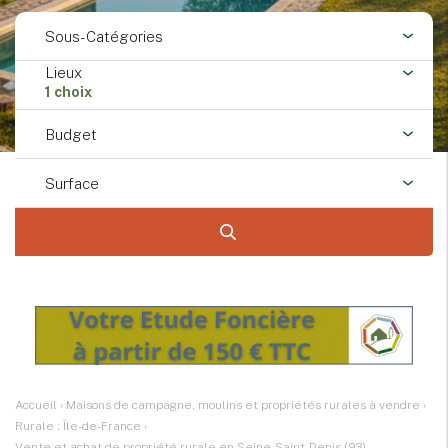
Sous-Catégories
Lieux
1 choix
Budget
Surface
Accueil
›
Maisons de campagne, moulins et propriétés rurales à vendre
›
Rurale : Île-de-France
›
Vente et achat de propriété rurale en Seine-Saint-Denis (93)