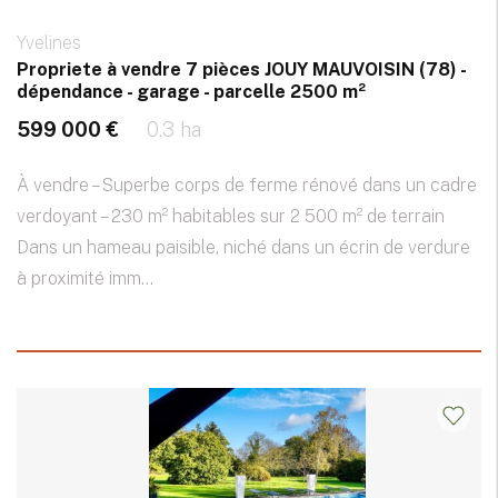
Yvelines
Propriete à vendre 7 pièces JOUY MAUVOISIN (78) -
dépendance - garage - parcelle 2500 m²
599 000 €
0.3 ha
À vendre – Superbe corps de ferme rénové dans un cadre
verdoyant – 230 m² habitables sur 2 500 m² de terrain
Dans un hameau paisible, niché dans un écrin de verdure
à proximité imm...