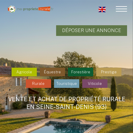
DÉPOSER UNE ANNONCE
Agricole
Équestre
Forestière
Prestige
Rurale
Touristique
Viticole
VENTE ET ACHAT DE PROPRIÉTÉ RURALE
EN SEINE-SAINT-DENIS (93)