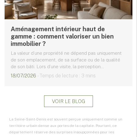
Aménagement intérieur haut de
gamme : comment valoriser un bien
immobilier ?
La valeur d’une propriété ne dépend pas uniquement
de son emplacement, de sa surface ou de la qualité
de son bâti. Lors d’une visite, la perception...
18/07/2026
- Temps de lecture : 3 mins
VOIR LE BLOG
La Seine-Saint-Denis est souvent perçue uniquement comme un
territoire urbain dense aux portes de la capitale. Pourtant, ce
département réserve des surprises insoupçonnées pour les