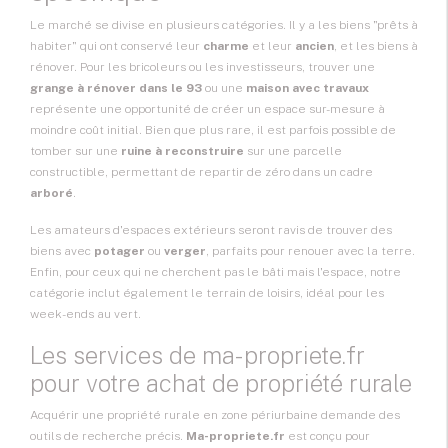
Le marché se divise en plusieurs catégories. Il y a les biens "prêts à
habiter" qui ont conservé leur
charme
et leur
ancien
, et les biens à
rénover. Pour les bricoleurs ou les investisseurs, trouver une
grange à rénover dans le 93
ou une
maison avec travaux
représente une opportunité de créer un espace sur-mesure à
moindre coût initial. Bien que plus rare, il est parfois possible de
tomber sur une
ruine à reconstruire
sur une parcelle
constructible, permettant de repartir de zéro dans un cadre
arboré
.
Les amateurs d'espaces extérieurs seront ravis de trouver des
biens avec
potager
ou
verger
, parfaits pour renouer avec la terre.
Enfin, pour ceux qui ne cherchent pas le bâti mais l'espace, notre
catégorie inclut également le
terrain de loisirs
, idéal pour les
week-ends au vert.
Les services de ma-propriete.fr
pour votre achat de propriété rurale
Acquérir une propriété rurale en zone périurbaine demande des
outils de recherche précis.
Ma-propriete.fr
est conçu pour