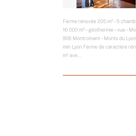
Ferme rénovée 205 m² – 5 chambre
16 000 m² – géothermie – vue – M
(69) Montromant – Monts du Lyon
min Lyon Ferme de caractère ré
m² ave...