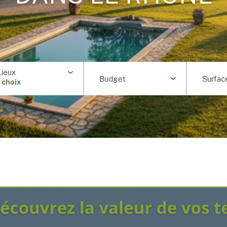
Lieux
Budget
Surfac
1 choix