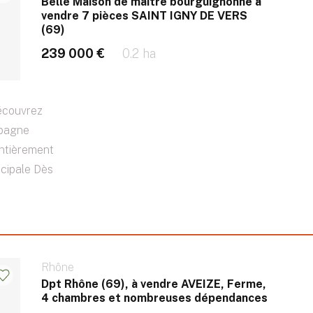
Belle Maison de maître bourguignonne à
vendre 7 pièces SAINT IGNY DE VERS
(69)
239 000 €
0.2 ha
découvrez
mpagne
ntièrement
ncipale Dès
Rhône
Dpt Rhône (69), à vendre AVEIZE, Ferme,
4 chambres et nombreuses dépendances