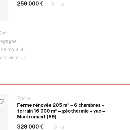
259 000 €
0.1 ha
0 m²
 dégagée
 calme, à la
ans vis-à-vis
Rhône
Ferme rénovée 205 m² – 6 chambres –
terrain 16 000 m² – géothermie – vue –
Montromant (69)
328 000 €
1.6 ha