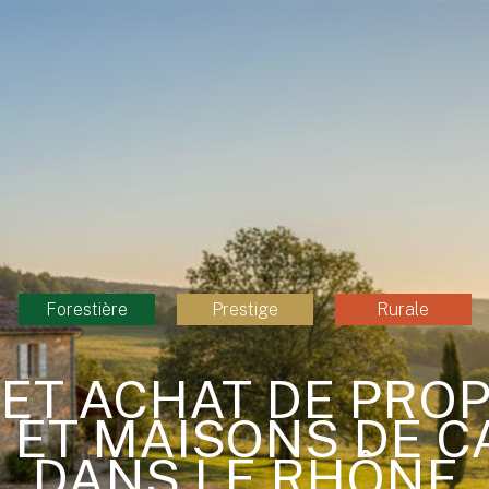
Forestière
Prestige
Rurale
ET ACHAT DE PRO
 ET MAISONS DE 
DANS LE RHÔNE