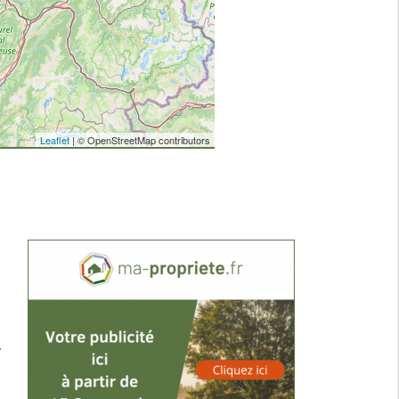
Leaflet
| © OpenStreetMap contributors