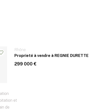
Rhône
Proprieté à vendre à REGNIE DURETTE
299 000 €
ation
itation et
ain de