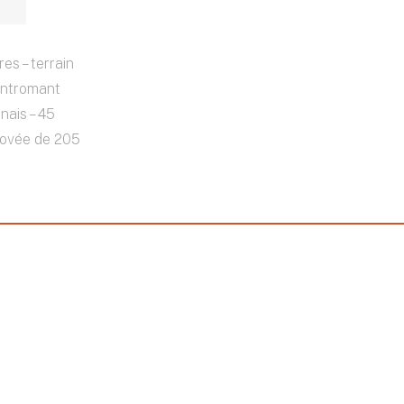
s – terrain
ontromant
nais – 45
novée de 205