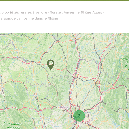
 propriétés rurales à vendre
›
Rurale : Auvergne-Rhône-Alpes
›
 maisons de campagne dans le Rhône
3