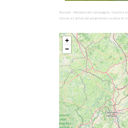
Accueil
›
Maisons de campagne, moulins et
Vente et achat de propriétés rurales et
+
−