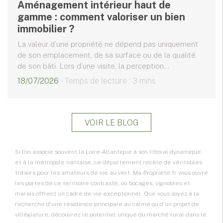
Aménagement intérieur haut de
gamme : comment valoriser un bien
immobilier ?
La valeur d’une propriété ne dépend pas uniquement
de son emplacement, de sa surface ou de la qualité
de son bâti. Lors d’une visite, la perception...
18/07/2026
- Temps de lecture : 3 mins
VOIR LE BLOG
Si l'on associe souvent la Loire-Atlantique à son littoral dynamique
et à la métropole nantaise, ce département recèle de véritables
trésors pour les amateurs de vie au vert. Ma-Propriete.fr vous ouvre
les portes de ce territoire contrasté, où bocages, vignobles et
marais offrent un cadre de vie exceptionnel. Que vous soyez à la
recherche d'une résidence principale au calme ou d'un projet de
villégiature, découvrez le potentiel unique du marché rural dans le