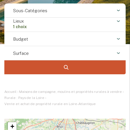
Sous-Catégories
Lieux
1 choix
Budget
Surface
Accueil
›
Maisons de campagne, moulins et propriétés rurales à vendre
›
Rurale : Pays de la Loire
›
Vente et achat de propriété rurale en Loire-Atlantique
+