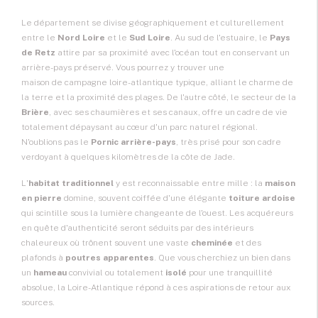
Le département se divise géographiquement et culturellement
entre le
Nord Loire
et le
Sud Loire
. Au sud de l'estuaire, le
Pays
de Retz
attire par sa proximité avec l'océan tout en conservant un
arrière-pays préservé. Vous pourrez y trouver une
maison de campagne loire-atlantique
typique, alliant le charme de
la terre et la proximité des plages. De l'autre côté, le secteur de la
Brière
, avec ses chaumières et ses canaux, offre un cadre de vie
totalement dépaysant au cœur d'un parc naturel régional.
N'oublions pas le
Pornic arrière-pays
, très prisé pour son cadre
verdoyant à quelques kilomètres de la côte de Jade.
L'
habitat traditionnel
y est reconnaissable entre mille : la
maison
en pierre
domine, souvent coiffée d'une élégante
toiture ardoise
qui scintille sous la lumière changeante de l'ouest. Les acquéreurs
en quête d'authenticité seront séduits par des intérieurs
chaleureux où trônent souvent une vaste
cheminée
et des
plafonds à
poutres apparentes
. Que vous cherchiez un bien dans
un
hameau
convivial ou totalement
isolé
pour une tranquillité
absolue, la Loire-Atlantique répond à ces aspirations de retour aux
sources.