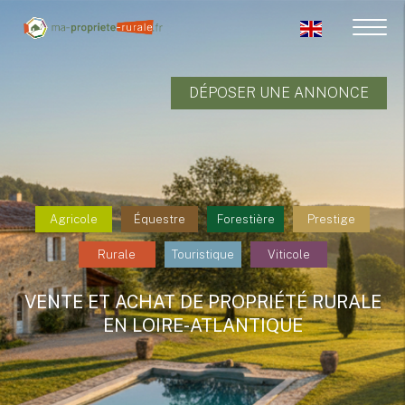
DÉPOSER UNE ANNONCE
Agricole
Équestre
Forestière
Prestige
Rurale
Touristique
Viticole
VENTE ET ACHAT DE PROPRIÉTÉ RURALE
EN LOIRE-ATLANTIQUE