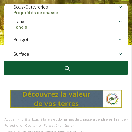
Sous-Catégories
Propriétés de chasse
Lieux
1 choix
Budget
Surface
Accueil
›
Forêts, bois, étangs et domaines de chasse à vendre en France
›
Forestière : Occitanie
›
Forestière : Gers
›
Propriétés de chasse à vendre dans le Gers (32)