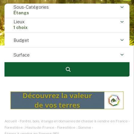
Sous-Catégories
Étangs
Lieux
1 choix
Budget
Surface
Accueil
›
Forêts, bois, étangs et domaines de chasse à vendre en France
›
Forestière : Hauts-de-France
›
Forestière : Somme
›
Étangs à vendre en Somme (80)