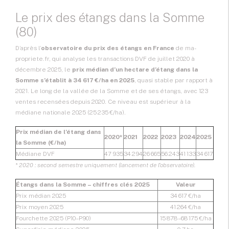
Le prix des étangs dans la Somme
(80)
D’après l’
observatoire du prix des étangs en France
de ma-
propriete.fr, qui analyse les transactions DVF de juillet 2020 à
décembre 2025, le
prix médian d’un hectare d’étang dans la
Somme s’établit à 34 617 €/ha en 2025
, quasi stable par rapport à
2021. Le long de la vallée de la Somme et de ses étangs, avec 123
ventes recensées depuis 2020. Ce niveau est supérieur à la
médiane nationale 2025 (25 235 €/ha).
Prix médian de l’étang dans
2020*
2021
2022
2023
2024
2025
la Somme (€/ha)
Médiane DVF
47 935
34 294
26 665
56 243
41 133
34 617
* 2020 : second semestre uniquement (lancement de l’observatoire).
Étangs dans la Somme – chiffres clés 2025
Valeur
Prix médian 2025
34 617 €/ha
Prix moyen 2025
41 264 €/ha
Fourchette 2025 (P10–P90)
15 878 – 68 175 €/ha