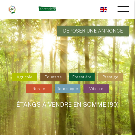
DÉPOSER UNE ANNONCE
Agricole
Équestre
Forestière
Prestige
Rurale
Touristique
Viticole
ÉTANGS À VENDRE EN SOMME (80)