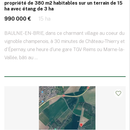
propriété de 380 m2 habitables sur un terrain de 15
ha avec étang de 3 ha
990 000 €
15 ha
BAULNE-EN-BRIE, dans ce charmant village au coeur du
vignoble champenois, à 30 minutes de Château-Thierry et
d'Épernay, une heure d'une gare TGV Reims ou Marne-la-
Vallée, bâti au ...