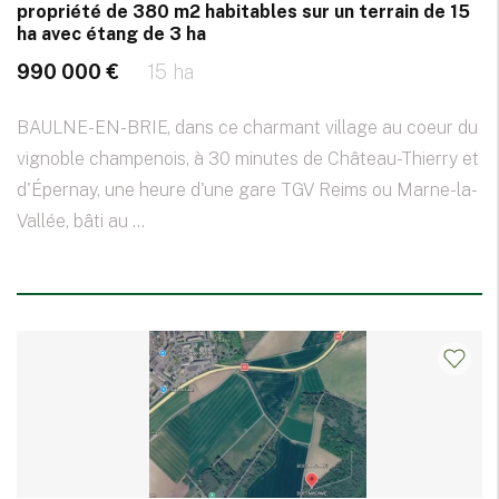
propriété de 380 m2 habitables sur un terrain de 15
ha avec étang de 3 ha
990 000 €
15 ha
BAULNE-EN-BRIE, dans ce charmant village au coeur du
vignoble champenois, à 30 minutes de Château-Thierry et
d'Épernay, une heure d'une gare TGV Reims ou Marne-la-
Vallée, bâti au ...