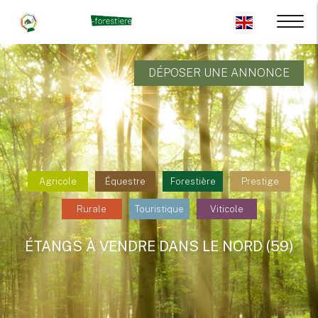
DÉPOSER UNE ANNONCE
Agricole
Équestre
Forestière
Prestige
Rurale
Touristique
Viticole
ÉTANGS À VENDRE DANS LE NORD (59)