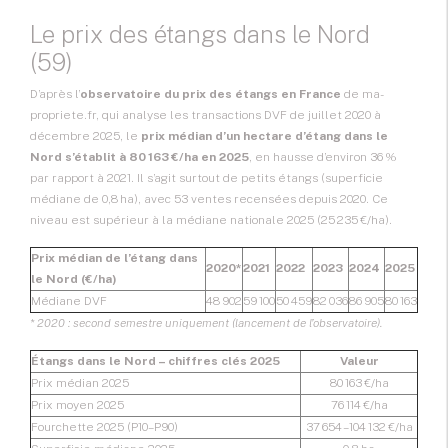
Le prix des étangs dans le Nord
(59)
D’après l’
observatoire du prix des étangs en France
de ma-
propriete.fr, qui analyse les transactions DVF de juillet 2020 à
décembre 2025, le
prix médian d’un hectare d’étang dans le
Nord s’établit à 80 163 €/ha en 2025
, en hausse d’environ 36 %
par rapport à 2021. Il s’agit surtout de petits étangs (superficie
médiane de 0,8 ha), avec 53 ventes recensées depuis 2020. Ce
niveau est supérieur à la médiane nationale 2025 (25 235 €/ha).
Prix médian de l’étang dans
2020*
2021
2022
2023
2024
2025
le Nord (€/ha)
Médiane DVF
48 902
59 100
50 459
82 036
86 905
80 163
* 2020 : second semestre uniquement (lancement de l’observatoire).
Étangs dans le Nord – chiffres clés 2025
Valeur
Prix médian 2025
80 163 €/ha
Prix moyen 2025
76 114 €/ha
Fourchette 2025 (P10–P90)
37 654 – 104 132 €/ha