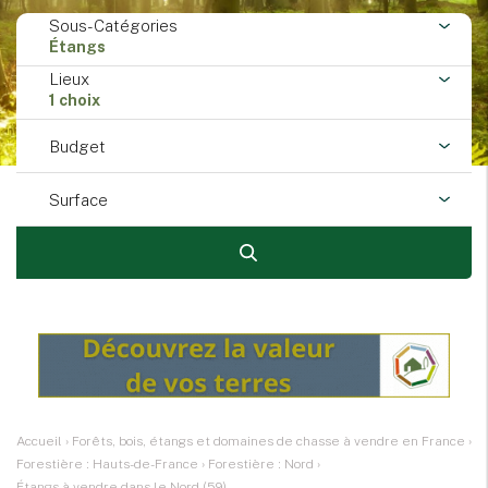
Sous-Catégories
Étangs
Lieux
1 choix
Budget
Surface
Accueil
›
Forêts, bois, étangs et domaines de chasse à vendre en France
›
Forestière : Hauts-de-France
›
Forestière : Nord
›
Étangs à vendre dans le Nord (59)