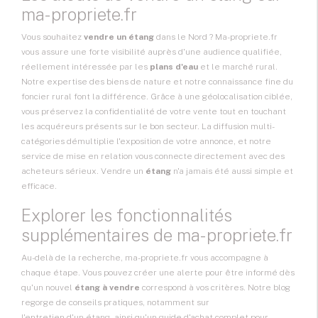
ma-propriete.fr
Vous souhaitez
vendre un étang
dans le Nord ? Ma-propriete.fr
vous assure une forte visibilité auprès d'une audience qualifiée,
réellement intéressée par les
plans d'eau
et le marché rural.
Notre expertise des biens de nature et notre connaissance fine du
foncier rural font la différence. Grâce à une géolocalisation ciblée,
vous préservez la confidentialité de votre vente tout en touchant
les acquéreurs présents sur le bon secteur. La diffusion multi-
catégories démultiplie l'exposition de votre annonce, et notre
service de
mise en relation
vous connecte directement avec des
acheteurs sérieux. Vendre un
étang
n'a jamais été aussi simple et
efficace.
Explorer les fonctionnalités
supplémentaires de ma-propriete.fr
Au-delà de la recherche, ma-propriete.fr vous accompagne à
chaque étape. Vous pouvez
créer une alerte
pour être informé dès
qu'un nouvel
étang à vendre
correspond à vos critères. Notre blog
regorge de conseils pratiques, notamment sur
l'entretien d'un étang
, ainsi qu'un
guide d'achat
complet pour