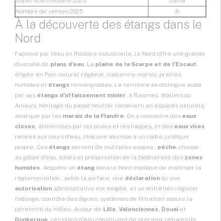
Superficie médiane 2025
0,8 ha
Nombre de ventes 2025
8
À la découverte des étangs dans le
Nord
Façonné par l'eau et l'histoire industrielle, le Nord offre une grande
diversité de
plans d'eau
. La
plaine de la Scarpe et de l'Escaut
,
érigée en Parc naturel régional, concentre marais, prairies
humides et
étangs
remarquables. Le territoire se distingue aussi
par ses
étangs d'affaissement minier
, à Raismes, Wallers ou
Amaury, héritage du passé houiller reconverti en espaces naturels,
ainsi que par les
marais de la Flandre
. On y rencontre des
eaux
closes
, alimentées par les pluies et les nappes, et des
eaux vives
reliées aux cours d'eau, chacune soumise à un cadre juridique
propre. Ces
étangs
servent de multiples usages :
pêche
, chasse
au gibier d'eau, loisirs et préservation de la biodiversité des
zones
humides
. Acquérir un
étang
dans le Nord implique de maîtriser la
réglementation : selon la surface, une
déclaration
ou une
autorisation
administrative est exigée, et un entretien régulier
(vidange, contrôle des digues, systèmes de filtration) assure la
pérennité du milieu. Autour de
Lille
,
Valenciennes
,
Douai
et
Dunkerque
, ces plans d'eau constituent de précieux refuges de