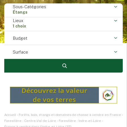
Sous-Catégories
Étangs
Lieux
1 choix
Budget
Surface
Accueil
›
Forêts, bois, étangs et domaines de chasse à vendre en France
›
Forestière : Centre-Val de Loire
›
Forestière : Indre-et-Loire
›
Étangs à vendre dans l'Indre-et-Loire (37)