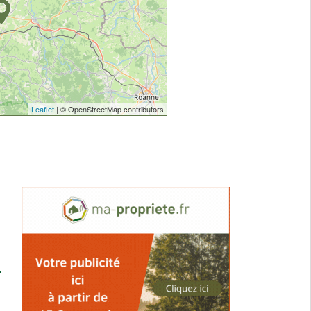
Leaflet
| © OpenStreetMap contributors