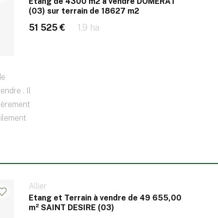
Etang de 4300 m2 à vendre DOMERAT
(03) sur terrain de 18627 m2
51 525 €
1.9 ha
de
ndre . Il
tièrement
cilement
Allier
Etang et Terrain à vendre de 49 655,00
m² SAINT DESIRE (03)