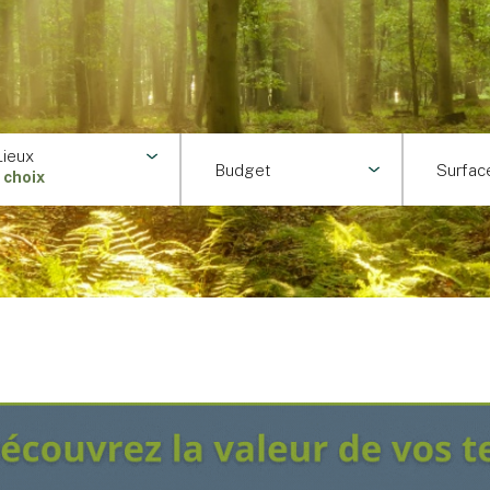
Lieux
Budget
Surfac
1 choix