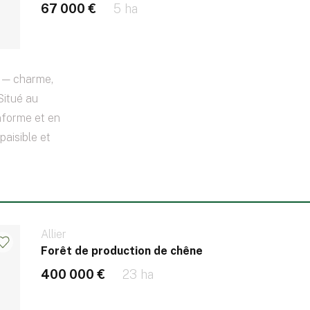
67 000 €
5 ha
 — charme,
Situé au
nforme et en
paisible et
Allier
Forêt de production de chêne
400 000 €
23 ha