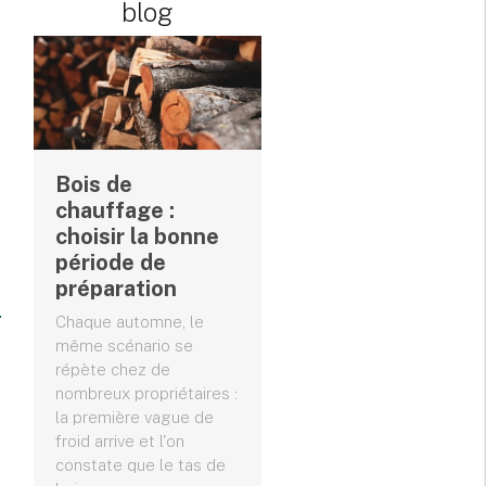
blog
Bois de
chauffage :
choisir la bonne
période de
préparation
Chaque automne, le
même scénario se
répète chez de
nombreux propriétaires :
la première vague de
froid arrive et l'on
constate que le tas de