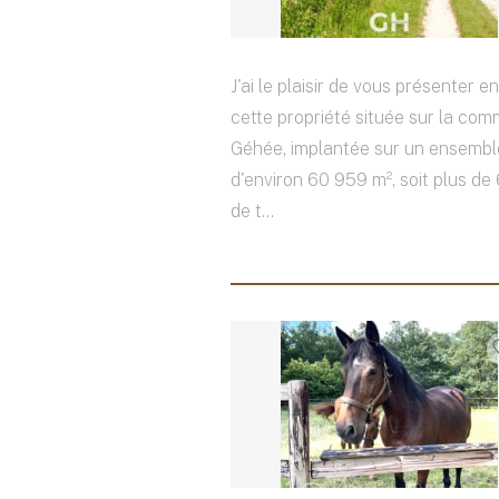
J'ai le plaisir de vous présenter en
cette propriété située sur la co
Géhée, implantée sur un ensembl
d'environ 60 959 m², soit plus de
de t...