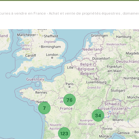
curies à vendre en France
›
Achat et vente de propriétés équestres , domaines
76
7
34
123