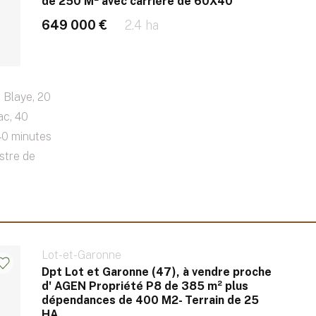
de 250 M² avec carrière de 60X40
649 000 €
2.4 ha
 Blaye, 20
ac, 40
40 minutes
stre de
Lot-et-Garonne
Dpt Lot et Garonne (47), à vendre proche
d' AGEN Propriété P8 de 385 m² plus
dépendances de 400 M2- Terrain de 25
HA