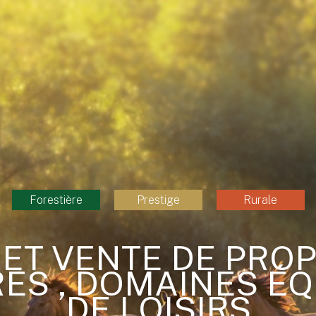
Forestière
Prestige
Rurale
ET VENTE DE PRO
ES , DOMAINES É
DE LOISIRS