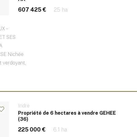
607 425 €
25 ha
X –
ET SES
A
E Nichée
t verdoyant,
Indre
Propriété de 6 hectares à vendre GEHEE
(36)
225 000 €
6.1 ha