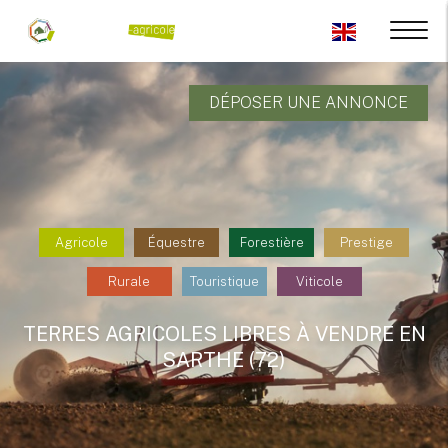
DÉPOSER UNE ANNONCE
Agricole
Équestre
Forestière
Prestige
Rurale
Touristique
Viticole
TERRES AGRICOLES LIBRES À VENDRE EN
SARTHE (72)