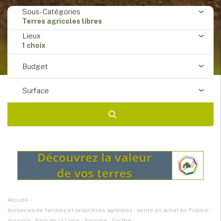
Sous-Catégories
Terres agricoles libres
Lieux
1 choix
Budget
Surface
Accueil
›
Annonces de fermes et propriétés agricoles : vente et achat en France
›
Agricole : Pays de la Loire
›
Agricole : Sarthe
›