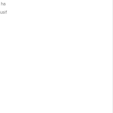
8 ha
usif