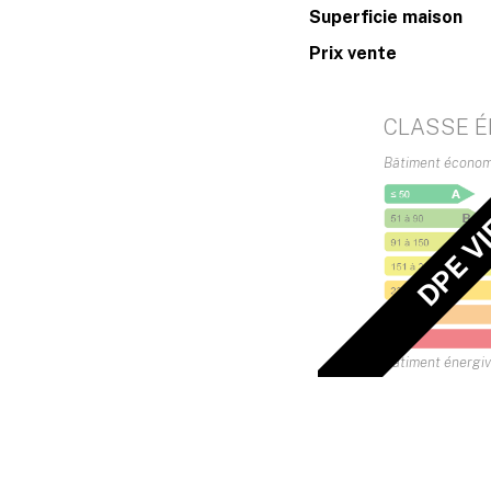
Superficie maison
Prix vente
CLASSE É
Bâtiment écono
DPE V
Bâtiment énergi