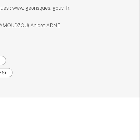
ues : www. georisques. gouv. fr.
e MAMOUDZOU) Anicet ARNE
76)