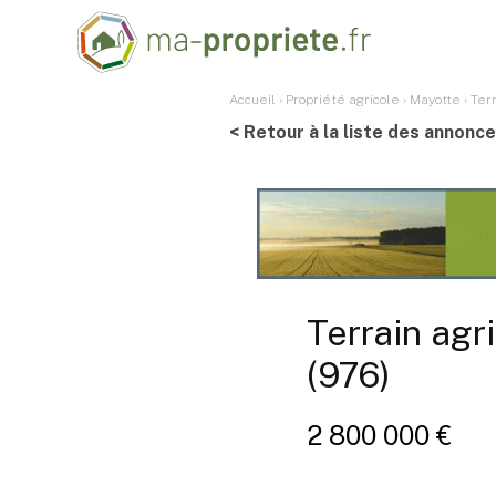
Accueil
›
Propriété agricole
›
Mayotte
›
Ter
< Retour à la liste des annonc
Terrain ag
(976)
2 800 000 €