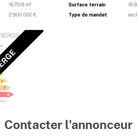
167518 m²
Surface terrain
16.
2 800 000 €
Type de mandat
excl
NERGIE
me
IERGE
vore
Contacter l'annonceur