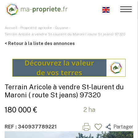
Accueil
›
Propriété agricole
›
Guyane
›
Terrain Aricole à vendre St-laurent du Maroni ( route St jeans) 97320
< Retour à la liste des annonces
Terrain Aricole à vendre St-laurent du
Maroni ( route St jeans) 97320
180 000 €
2 ha
REF : 340937789221
Partager