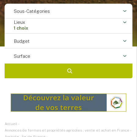
Sous-Catégories
Lieux
1 choix
Budget
Surface
Accueil
›
Annonces de fermes et propriétés agricoles : vente et achat en France
›
Agricole : Île-de-France
›