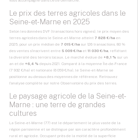
vous accompagne dans cette démarche.
Le prix des terres agricoles dans le
Seine-et-Marne en 2025
Selon les données DVF (transactions hors vignes), le prix moyen des
terres agricoles dans le Seine-et-Marne atteint
7 828 €/ha
en
2025, pour un prix médian de
7 015 €/ha
sur 126 transactions. 80 %
des ventes s'inscrivent entre
5 009 €/ha
et
11 030 €/ha
, reflétant
la diversité des terroirs locaux. Le marché évolue de
+8,1 %
sur un
an et de
+6,4 %
depuis 2021. Comparé à la moyenne Île-de-France
(7 932 €/ha) et nationale (6 059 €/ha), le Seine-et-Marne se
positionne au-dessus des moyennes de référence. Retrouvez
l'analyse complète sur notre
Observatoire du prix des terres
.
Le paysage agricole de la Seine-et-
Marne : une terre de grandes
cultures
La Seine-et-Marne (77) est le département le plus vaste de la
région parisienne et se distingue par son caractère profondément
rural et agricole. Occupant près de la moitié de la superficie