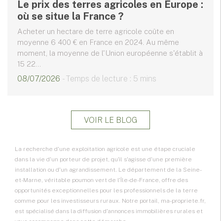
Le prix des terres agricoles en Europe :
où se situe la France ?
Acheter un hectare de terre agricole coûte en
moyenne 6 400 € en France en 2024. Au même
moment, la moyenne de l'Union européenne s'établit à
15 22...
08/07/2026
- Temps de lecture : 5 mins
VOIR LE BLOG
La recherche d'une
exploitation agricole
est une étape cruciale
dans la vie d'un porteur de projet, qu'il s'agisse d'une première
installation ou d'un agrandissement. Le département de la Seine-
et-Marne, véritable poumon vert de l'
Île-de-France
, offre des
opportunités exceptionnelles pour les professionnels de la terre
comme pour les investisseurs ruraux. Notre portail, ma-propriete.fr,
est spécialisé dans la diffusion d'annonces immobilières rurales et