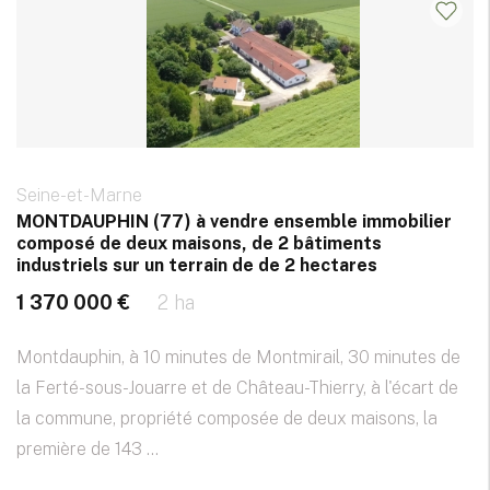
Seine-et-Marne
MONTDAUPHIN (77) à vendre ensemble immobilier
composé de deux maisons, de 2 bâtiments
industriels sur un terrain de de 2 hectares
1 370 000 €
2 ha
Montdauphin, à 10 minutes de Montmirail, 30 minutes de
la Ferté-sous-Jouarre et de Château-Thierry, à l'écart de
la commune, propriété composée de deux maisons, la
première de 143 ...