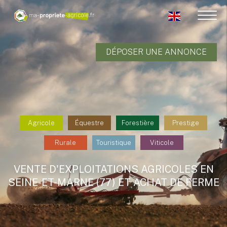
DÉPOSER UNE ANNONCE
Agricole
Équestre
Forestière
Prestige
Rurale
Touristique
Viticole
VENTE D'EXPLOITATIONS AGRICOLES EN
SEINE-ET-MARNE (77) ET ACHAT DE FERME