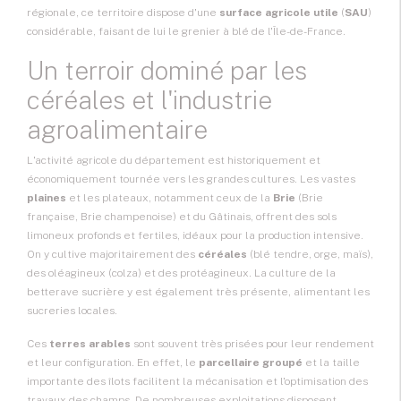
régionale, ce territoire dispose d'une
surface agricole utile
(
SAU
)
considérable, faisant de lui le grenier à blé de l'Île-de-France.
Un terroir dominé par les
céréales et l'industrie
agroalimentaire
L'activité agricole du département est historiquement et
économiquement tournée vers les
grandes cultures
. Les vastes
plaines
et les plateaux, notamment ceux de la
Brie
(Brie
française, Brie champenoise) et du Gâtinais, offrent des sols
limoneux profonds et fertiles, idéaux pour la production intensive.
On y cultive majoritairement des
céréales
(blé tendre, orge, maïs),
des oléagineux (colza) et des protéagineux. La culture de la
betterave sucrière y est également très présente, alimentant les
sucreries locales.
Ces
terres arables
sont souvent très prisées pour leur rendement
et leur configuration. En effet, le
parcellaire groupé
et la taille
importante des îlots facilitent la mécanisation et l'optimisation des
travaux des champs. De nombreuses exploitations disposent