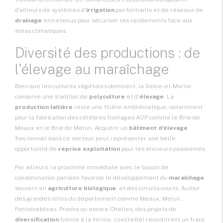
d'ailleurs de systèmes d'
irrigation
performants et de réseaux de
drainage
entretenus pour sécuriser les rendements face aux
aléas climatiques.
Diversité des productions : de
l'élevage au maraîchage
Bien que les cultures végétales dominent, la Seine-et-Marne
conserve une tradition de
polyculture
et d'
élevage
. La
production laitière
reste une filière emblématique, notamment
pour la fabrication des célèbres fromages AOP comme le Brie de
Meaux et le Brie de Melun. Acquérir un
bâtiment d'élevage
fonctionnel dans ce secteur peut représenter une belle
opportunité de
reprise exploitation
pour les éleveurs passionnés.
Par ailleurs, la proximité immédiate avec le bassin de
consommation parisien favorise le développement du
maraîchage
,
souvent en
agriculture biologique
, et des circuits courts. Autour
des grandes villes du département comme Meaux, Melun,
Fontainebleau, Provins ou encore Chelles, des projets de
diversification
(vente à la ferme, cueillette) rencontrent un franc