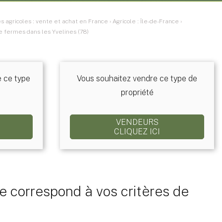
 agricoles : vente et achat en France
›
Agricole : Île-de-France
›
de fermes dans les Yvelines (78)
e ce type
Vous souhaitez vendre ce type de
propriété
VENDEURS
CLIQUEZ ICI
 correspond à vos critères de