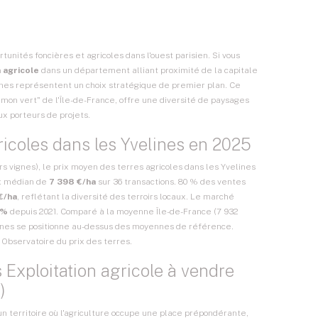
unités foncières et agricoles dans l'ouest parisien. Si vous
 agricole
dans un département alliant proximité de la capitale
ines représentent un choix stratégique de premier plan. Ce
mon vert" de l'
Île-de-France
, offre une diversité de paysages
x porteurs de projets.
ricoles dans les Yvelines en 2025
s vignes), le prix moyen des terres agricoles dans les Yvelines
ix médian de
7 398 €/ha
sur 36 transactions. 80 % des ventes
€/ha
, reflétant la diversité des terroirs locaux. Le marché
 %
depuis 2021. Comparé à la moyenne Île-de-France (7 932
elines se positionne au-dessus des moyennes de référence.
e
Observatoire du prix des terres
.
 Exploitation agricole à vendre
)
n territoire où l'agriculture occupe une place prépondérante,