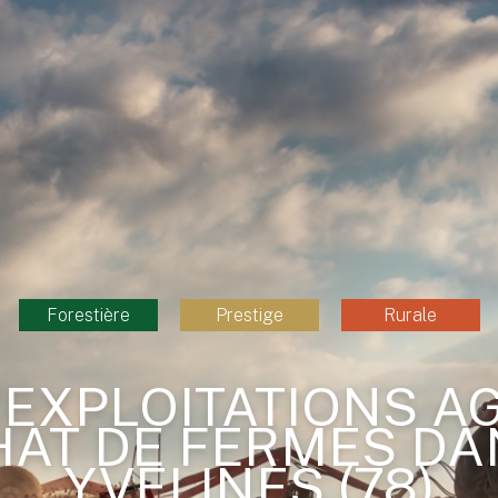
Forestière
Prestige
Rurale
'EXPLOITATIONS A
HAT DE FERMES DA
YVELINES (78)