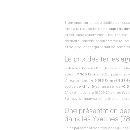
Bienvenue sur la page dédiée aux opport
êtes à la recherche d'une
exploitation
et véritable dynamisme rural, les Yvel
territoire, souvent perçu comme le "pou
et de productions qui séduit de nombreu
Le prix des terres ag
Selon les données DVF (transactions hor
atteint
7 365 €/ha
en 2025, pour un pr
s'inscrivent entre
5 518 €/ha
et
9 274 
évolue de
-24,1 %
sur un an et de
-0,3
€/ha) et nationale (6 059 €/ha), les Yv
Retrouvez l'analyse complète sur notr
Une présentation des
dans les Yvelines (78
Le département des Yvelines (78) est u