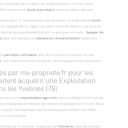
croissante des citadins en produits locaux et frais. Ainsi,
offre souvent un
droit à produire
à haute valeur ajoutée.
ut majeur. Il n'est pas rare de découvrir un magnifique
corps
re, typique de la région, qui peut servir de base à une activité
nfrastructures professionnelles ne sont pas en reste :
hangar de
in
pour les récoltes et
bâtiments d'exploitation
modernes
ste
parcelle cultivable
pour de la culture intensive ou une
e
, les Yvelines offrent un panel varié d'opportunités foncières.
es par ma-propriete.fr pour les
aitent acquérir une Exploitation
s les Yvelines (78)
herche d'une
exploitation agricole
dans ce département prisé,
tre disposition un moteur de recherche puissant et intuitif. Nous
 unique, c'est pourquoi nos filtres vous permettent de cibler
 à vos critères.
fonction de la surface, exprimée en
hectares
, afin de trouver