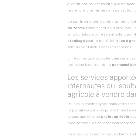
diversifient pour répondre à la demande 
reprendre une ferme dans ce secteur 
Le patrimoine bâti est également un ato
de ferme
traditionnel en pierre meuliè
agrotouristique ou résidentielle. Les i
stockage
pour le matériel,
silos à gra
sont souvent inclus dans les cessions.
En résumé, que vous cherchiez une va
petite surface pour de la
permacultur
Les services apporté
internautes qui souh
agricole à vendre dan
Pour vous accompagner dans votre rec
le portail www.ma-propriete.fr met à vo
savons que chaque
projet agricole
est
précisément les annonces correspondant
Vous pouvez sélectionner les biens en 