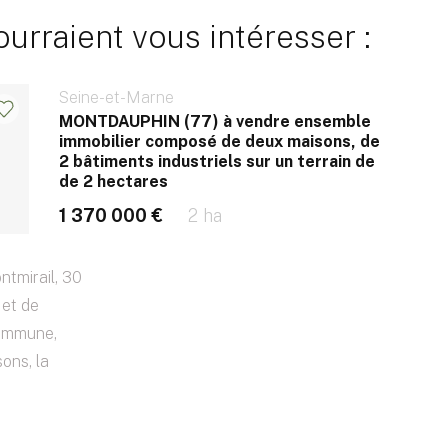
rraient vous intéresser :
Seine-et-Marne
MONTDAUPHIN (77) à vendre ensemble
immobilier composé de deux maisons, de
2 bâtiments industriels sur un terrain de
de 2 hectares
1 370 000 €
2 ha
tmirail, 30
 et de
commune,
ons, la