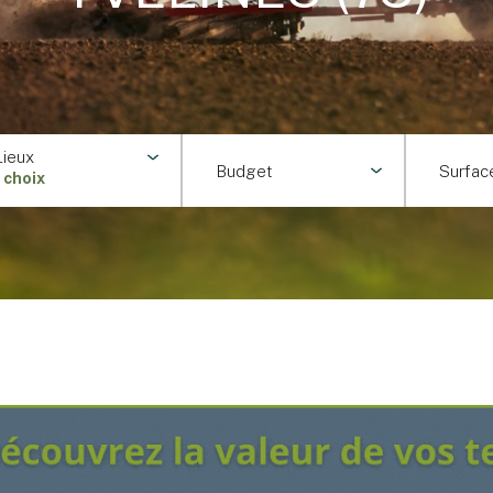
Lieux
Budget
Surfac
1 choix