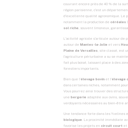
couvrant encore près de 40 % de la su
région parisienne, c'est un département
d'excellente qualité agronomique. Le 
notamment la production de
céréales
(
sol riche
, souvent limoneux, garantiss
L'activité agricole s'articule autour de 
autour de
Mantes-la-Jolie
et vers
Hou
Plaine de Versailles
, site classé, es
l'agriculture périurbaine a su se mainte
fait plus boisé, laissant place à des zo
forestiers importants.
Bien que l'
élevage bovin
et l'
élevage o
dans certaines niches, notamment pour 
Vous pourrez ainsi trouver des struct
une
bergerie
adaptée aux ovins, sou
verdoyants nécessaires au bien-être a
Une tendance forte dans les Yvelines
biologique
. La proximité immédiate av
favorise les projets en
circuit court
et