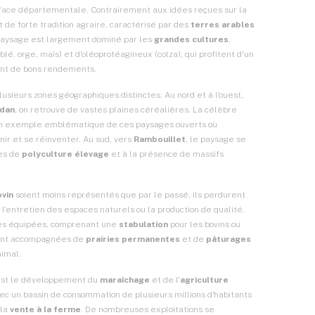
rface départementale. Contrairement aux idées reçues sur la
 de forte tradition agraire, caractérisé par des
terres arables
paysage est largement dominé par les
grandes cultures
,
blé, orge, maïs) et d'oléoprotéagineux (colza), qui profitent d'un
ant de bons rendements.
plusieurs zones géographiques distinctes. Au nord et à l'ouest,
dan
, on retrouve de vastes plaines céréalières. La célèbre
t un exemple emblématique de ces paysages ouverts où
nir et se réinventer. Au sud, vers
Rambouillet
, le paysage se
nes de
polyculture élevage
et à la présence de massifs
vin
soient moins représentés que par le passé, ils perdurent
l'entretien des espaces naturels ou la production de qualité.
ures équipées, comprenant une
stabulation
pour les bovins ou
vent accompagnées de
prairies permanentes
et de
pâturages
nimal.
 est le développement du
maraîchage
et de l'
agriculture
ec un bassin de consommation de plusieurs millions d'habitants
 la
vente à la ferme
. De nombreuses exploitations se