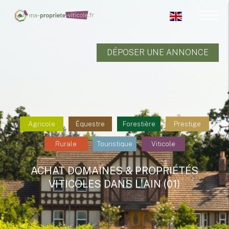
DÉPOSER UNE ANNONCE
Agricole
Équestre
Forestière
Prestige
Rurale
Touristique
Viticole
ACHAT DOMAINES & PROPRIÉTÉS
VITICOLES DANS L'AIN (01)