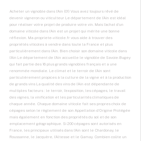
Acheter un vignoble dans l’Ain (01) Vous avez toujours rêvé de
devenir vigneron ou viticulteur Le département de l’Ain est idéal
pour réaliser votre projet de produire votre vin. Mais l’achat d’un
domaine viticole dans l’Ain est un projet qui mérite une bonne
réflexion. Ma-propriete-viticole.fr vous aide à trouver des
propriétés viticoles à vendre dans toute la France et plus
particulièrement dans l’Ain. Bien choisir son domaine viticole dans
l’Ain Le département de l’Ain accueille le vignoble de Savoie-Bugey
qui fait partie des 16 plus grands vignobles français et a une
renommée mondiale. Le climat et le terroir de l’Ain sont
particulièrement propices à la culture de la vigne et à la production
de grands vins La qualité des vins de l’Ain est dépendante de
multiples facteurs : le terroir, l’exposition, les cépages, le travail
des vignes, la vinification et les particularités climatiques de
chaque année. Chaque domaine viticole fait ses propres choix de
cépages selon le règlement de son Appellation d’Origine Protégée
mais également en fonction des propriétés du sol et de son
emplacement géographique. Si 200 cépages sont autorisés en
France, les principaux utilisés dans l’Ain sont le Chardonay, le
Roussanne, le Jacquère, l’Altesse et le Gamay. Combien coûte un