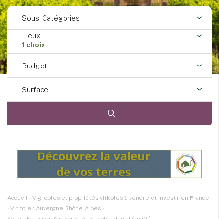
Sous-Catégories
Lieux
1 choix
Budget
Surface
Accueil
›
Vignobles et propriétés viticoles à vendre et investir en France
›
Viticole : Auvergne-Rhône-Alpes
›
Achat domaines & propriétés viticoles dans l'Ain (01)