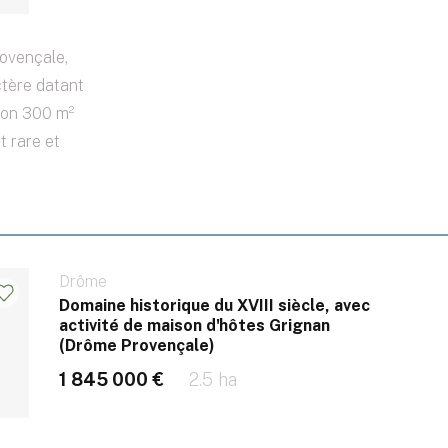
ovençale,
tère datant
ron 300 m²
 rare et
Drôme
Domaine historique du XVIII siècle, avec
activité de maison d'hôtes Grignan
(Drôme Provençale)
1 845 000 €
2.5 ha