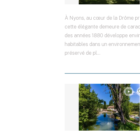
À Nyons, au cœur de la Drôme pr
cette élégante demeure de carac
des années 1880 développe envi
habitables dans un environnement
préservé de pl...