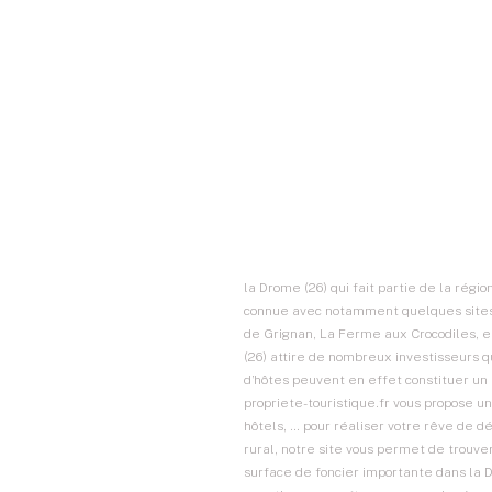
la Drome (26) qui fait partie de la rég
connue avec notamment quelques sites t
de Grignan, La Ferme aux Crocodiles, et
(26) attire de nombreux investisseurs 
d’hôtes peuvent en effet constituer un 
propriete-touristique.fr vous propose u
hôtels, … pour réaliser votre rêve de dé
rural, notre site vous permet de trouve
surface de foncier importante dans la 