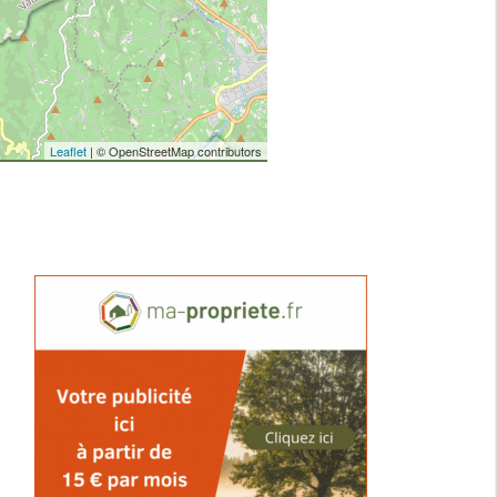
Leaflet
| © OpenStreetMap contributors