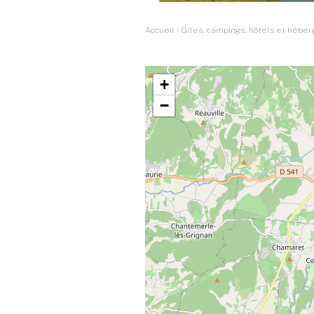
Accueil
›
Gîtes, campings, hôtels et hébe
+
−