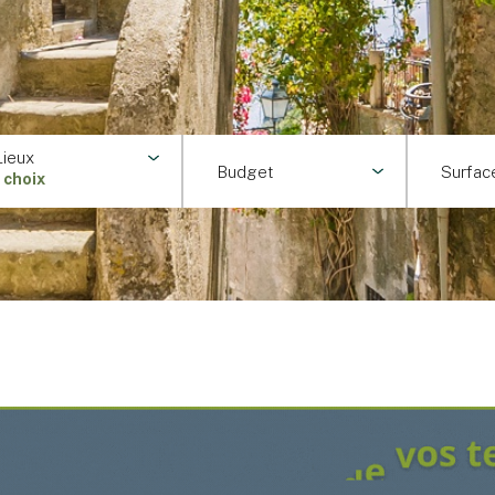
Lieux
Budget
Surfac
1 choix