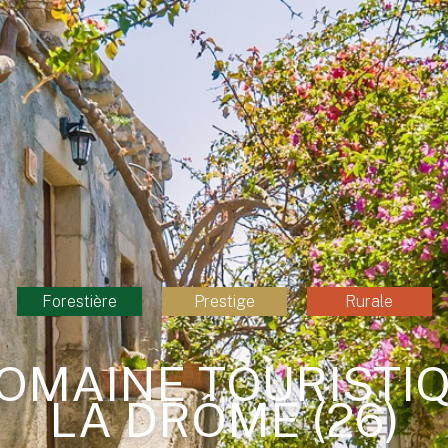
Forestière
Prestige
Rurale
OMAINE TOURISTI
LA DRÔME (26)