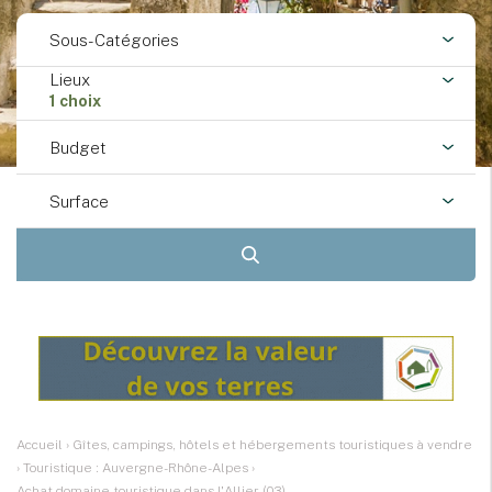
Sous-Catégories
Lieux
1 choix
Budget
Surface
Accueil
›
Gîtes, campings, hôtels et hébergements touristiques à vendre
›
Touristique : Auvergne-Rhône-Alpes
›
Achat domaine touristique dans l'Allier (03)