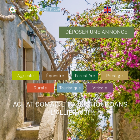
DÉPOSER UNE ANNONCE
Agricole
Équestre
Forestière
Prestige
Rurale
Touristique
Viticole
ACHAT DOMAINE TOURISTIQUE DANS
L'ALLIER (03)