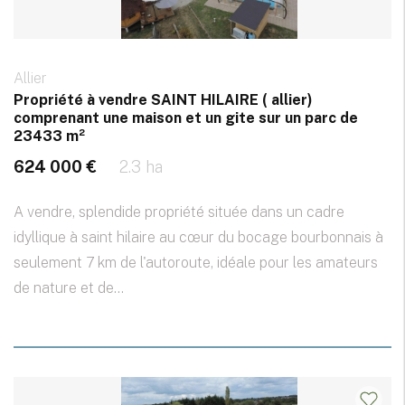
Allier
Propriété à vendre SAINT HILAIRE ( allier)
comprenant une maison et un gite sur un parc de
23433 m²
624 000 €
2.3 ha
A vendre, splendide propriété située dans un cadre
idyllique à saint hilaire au cœur du bocage bourbonnais à
seulement 7 km de l'autoroute, idéale pour les amateurs
de nature et de...