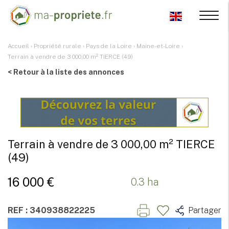
Accueil
›
Propriété rurale
›
Pays de la Loire
›
Maine-et-Loire
›
Terrain à vendre de 3 000,00 m² TIERCE (49)
< Retour à la liste des annonces
Terrain à vendre de 3 000,00 m² TIERCE
(49)
16 000 €
0.3 ha
REF : 340938822225
Partager