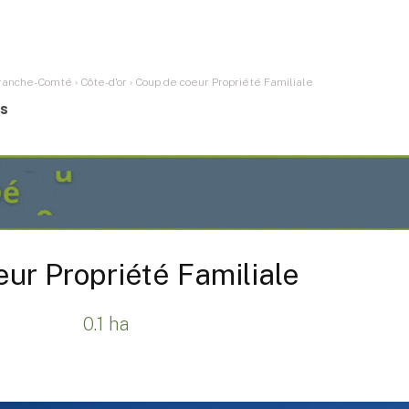
ranche-Comté
›
Côte-d'or
›
Coup de coeur Propriété Familiale
es
ur Propriété Familiale
0.1 ha