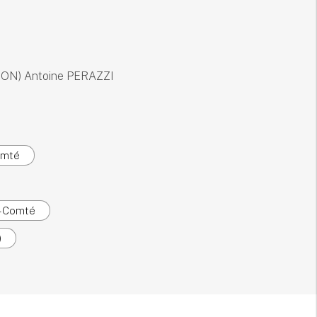
IJON) Antoine PERAZZI
omté
e-Comté
)