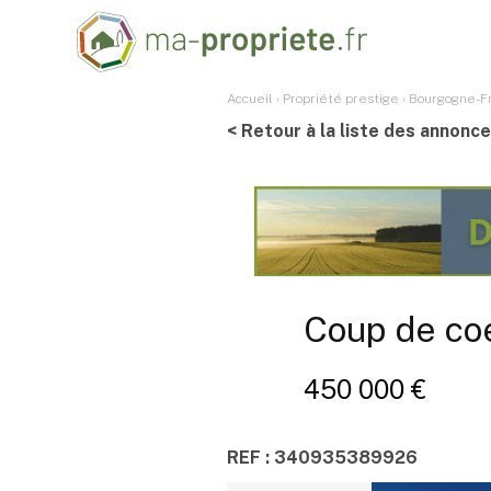
Accueil
›
Propriété prestige
›
Bourgogne-F
< Retour à la liste des annonc
Coup de coe
450 000 €
REF : 340935389926