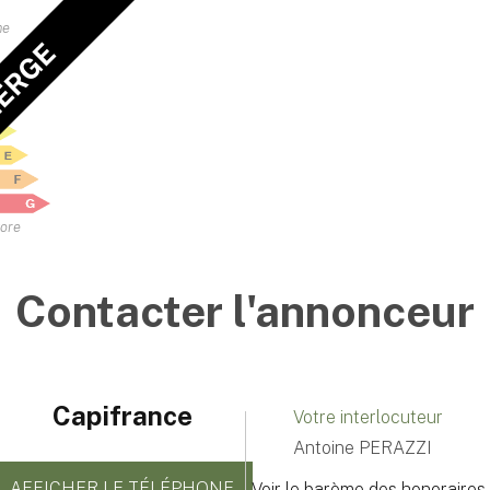
me
IERGE
vore
Contacter l'annonceur
Capifrance
Votre interlocuteur
Antoine PERAZZI
AFFICHER LE TÉLÉPHONE
Voir le barème des honoraires