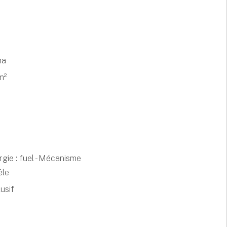
ha
m²
rgie : fuel - Mécanisme
êle
usif