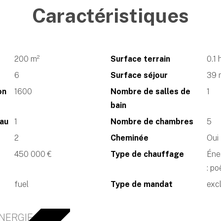
Caractéristiques
200 m²
Surface terrain
0.1 
6
Surface séjour
39 
on
1600
Nombre de salles de
1
bain
eau
1
Nombre de chambres
5
2
Cheminée
Oui
450 000 €
Type de chauffage
Éne
: po
fuel
Type de mandat
excl
NERGIE