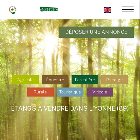
DÉPOSER UNE ANNONCE
Agricole
Équestre
Forestière
Prestige
Rurale
Touristique
Viticole
ÉTANGS À VENDRE DANS L'YONNE (89)