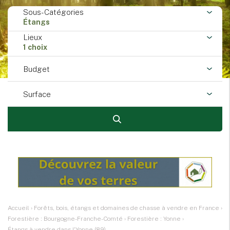
Sous-Catégories
Étangs
Lieux
1 choix
Budget
Surface
Accueil
›
Forêts, bois, étangs et domaines de chasse à vendre en France
›
Forestière : Bourgogne-Franche-Comté
›
Forestière : Yonne
›
Étangs à vendre dans l'Yonne (89)