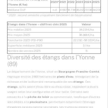
2020*
2021
2022
2023
2024
2025
l’Yonne (€/ha)
Médiane DVF
n.d.
41 667
18 738
36 212
29 136
34 231
* 2020 : second semestre uniquement (lancement de l’observatoire).
Étangs dans l’Yonne – chiffres clés 2025
Valeur
Prix médian 2025
34 231 €/ha
Prix moyen 2025
38 368 €/ha
Fourchette 2025 (P10–P90)
22 292 – 58 333 €/ha
Superficie médiane 2025
3,1 ha
Nombre de ventes 2025
5
Diversité des étangs dans l'Yonne
(89)
Le département de l'Yonne, situé en
Bourgogne-Franche-Comté
,
regroupe environ 3 800 hectares de
plans d'eau
, témoignant de la
richesse et de la diversité remarquable de ses
étangs
. Ces
étangs
, qu'ils soient d'eau libre ou d'eau close, répondent à divers
usages selon leur configuration et leur taille. Certains sont
consacrés à la
pêche de loisir
ou commerciale, tandis que d'autres
sont dédiés à la
pisciculture
, permettant notamment l'élevage
d'espèces locales comme les carpes, les truites ou encore les