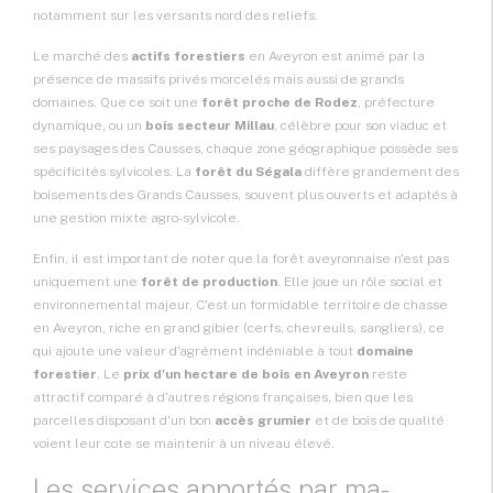
notamment sur les versants nord des reliefs.
Le marché des
actifs forestiers
en Aveyron est animé par la
présence de massifs privés morcelés mais aussi de grands
domaines. Que ce soit une
forêt proche de Rodez
, préfecture
dynamique, ou un
bois secteur Millau
, célèbre pour son viaduc et
ses paysages des Causses, chaque zone géographique possède ses
spécificités sylvicoles. La
forêt du Ségala
diffère grandement des
boisements des Grands Causses, souvent plus ouverts et adaptés à
une gestion mixte agro-sylvicole.
Enfin, il est important de noter que la forêt aveyronnaise n'est pas
uniquement une
forêt de production
. Elle joue un rôle social et
environnemental majeur. C'est un formidable
territoire de chasse
en Aveyron, riche en grand gibier (cerfs, chevreuils, sangliers), ce
qui ajoute une valeur d'agrément indéniable à tout
domaine
forestier
. Le
prix d'un hectare de bois en Aveyron
reste
attractif comparé à d'autres régions françaises, bien que les
parcelles disposant d'un bon
accès grumier
et de bois de qualité
voient leur cote se maintenir à un niveau élevé.
Les services apportés par ma-