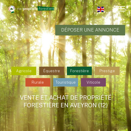
DÉPOSER UNE ANNONCE
Agricole
Équestre
Forestière
Prestige
Rurale
Touristique
Viticole
VENTE ET ACHAT DE PROPRIÉTÉ
FORESTIÈRE EN AVEYRON (12)