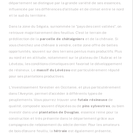
département se distingue par la grande variété de ses essences,
influencée par les différences d'altitude et de climat entre le nord
et le sud du territoire.
Dans la zone du Ségala, surnommée le "pays des cent vallées", on
retrouve majoritairement des feuillus. C'est le terrain de
prédilection de la
parcelle de châtaigniers
et de la chênaie. Si
vous cherchez une
chênaie à vendre
, cette zone offre de belles
opportunités, souvent sur des terrains pentus mais productifs. Plus
au nord et en altitude, notamment sur le plateau de l'Aubrac et le
Lévézou, les conditions climatiques ont favorisé le développement
de résineux. Le
massif du Lévézou
est particulièrement réputé
pour ses plantations productives.
L'
investissement forestier
en Occitanie, et plus particulièrement
dans l'Aveyron, permet d'accéder à différents types de
peuplements. Vous pourrez trouver une
futaie résineuse
de
qualité, composée souvent d'épicéas ou de
pins sylvestres
, ou bien
investir dans une
plantation de Douglas
, essence reine pour la
construction et très présente dans le département grâce aux
campagnes de reboisement du siècle dernier. Pour les amateurs
de bois d'œuvre feuillu, la
hêtraie
est également présente,