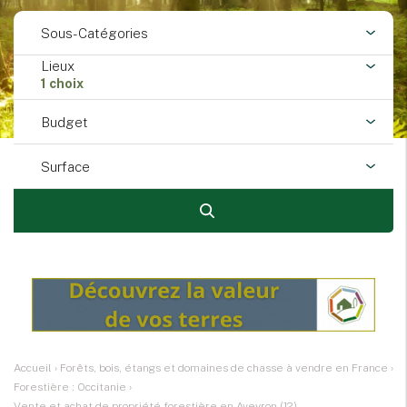
Sous-Catégories
Lieux
1 choix
Budget
Surface
Accueil
›
Forêts, bois, étangs et domaines de chasse à vendre en France
›
Forestière : Occitanie
›
Vente et achat de propriété forestière en Aveyron (12)