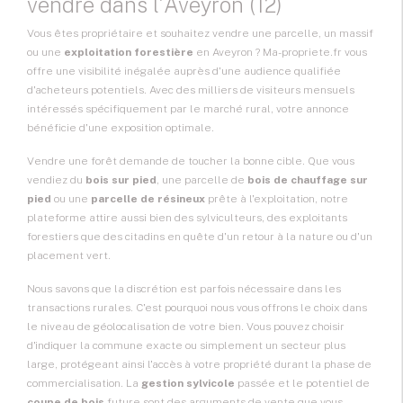
vendre dans l'Aveyron (12)
Vous êtes propriétaire et souhaitez vendre une parcelle, un massif
ou une
exploitation forestière
en Aveyron ? Ma-propriete.fr vous
offre une visibilité inégalée auprès d'une audience qualifiée
d'acheteurs potentiels. Avec des milliers de visiteurs mensuels
intéressés spécifiquement par le marché rural, votre annonce
bénéficie d'une exposition optimale.
Vendre une forêt demande de toucher la bonne cible. Que vous
vendiez du
bois sur pied
, une parcelle de
bois de chauffage sur
pied
ou une
parcelle de résineux
prête à l'exploitation, notre
plateforme attire aussi bien des sylviculteurs, des exploitants
forestiers que des citadins en quête d'un retour à la nature ou d'un
placement vert.
Nous savons que la discrétion est parfois nécessaire dans les
transactions rurales. C'est pourquoi nous vous offrons le choix dans
le niveau de géolocalisation de votre bien. Vous pouvez choisir
d'indiquer la commune exacte ou simplement un secteur plus
large, protégeant ainsi l'accès à votre propriété durant la phase de
commercialisation. La
gestion sylvicole
passée et le potentiel de
coupe de bois
future sont des arguments de vente que vous