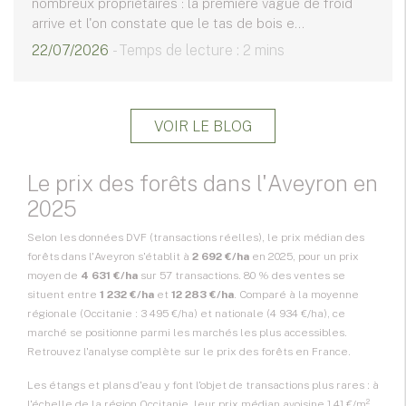
nombreux propriétaires : la première vague de froid
arrive et l'on constate que le tas de bois e...
22/07/2026
- Temps de lecture : 2 mins
VOIR LE BLOG
Le prix des forêts dans l'Aveyron en
2025
Selon les données DVF (transactions réelles), le prix médian des
forêts dans l'Aveyron s'établit à
2 692 €/ha
en 2025, pour un prix
moyen de
4 631 €/ha
sur 57 transactions. 80 % des ventes se
situent entre
1 232 €/ha
et
12 283 €/ha
. Comparé à la moyenne
régionale (Occitanie : 3 495 €/ha) et nationale (4 934 €/ha), ce
marché se positionne parmi les marchés les plus accessibles.
Retrouvez l'analyse complète sur
le prix des forêts en France
.
Les étangs et plans d'eau y font l'objet de transactions plus rares : à
l'échelle de la région Occitanie, leur prix médian avoisine 1,41 €/m²,