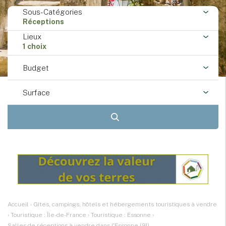
Sous-Catégories
Réceptions
Lieux
1 choix
Budget
Surface
Accueil
›
Gîtes, campings, hôtels et hébergements touristiques à vendre
›
Touristique : Île-de-France
›
Touristique : Essonne
›
Salles de réceptions à vendre dans l'Essonne (91)