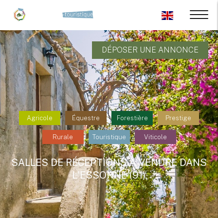
DÉPOSER UNE ANNONCE
Agricole
Équestre
Forestière
Prestige
Rurale
Touristique
Viticole
SALLES DE RÉCEPTIONS À VENDRE DANS
L'ESSONNE (91)