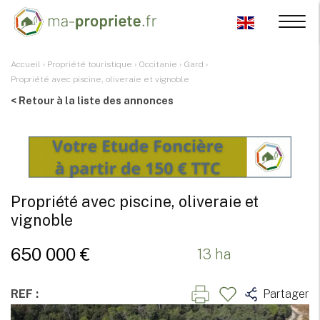
Accueil
›
Propriété touristique
›
Occitanie
›
Gard
›
Propriété avec piscine, oliveraie et vignoble
< Retour à la liste des annonces
Propriété avec piscine, oliveraie et
vignoble
650 000 €
13 ha
REF :
Partager