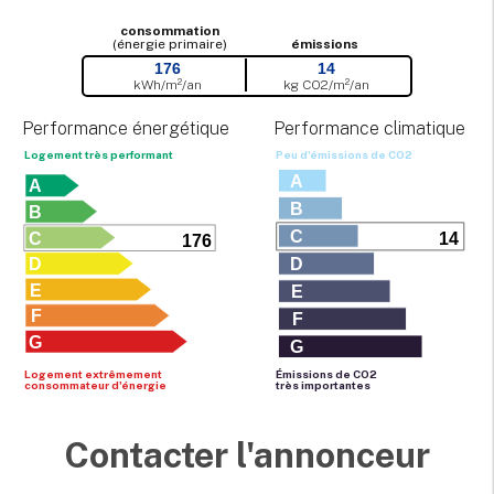
consommation
(énergie primaire)
émissions
176
14
kWh/m²/an
kg CO
2
/m²/an
Performance énergétique
Performance climatique
Logement très performant
Peu d'émissions de CO
2
A
A
B
B
C
C
14
176
D
D
E
E
F
F
G
G
Logement extrêmement
Émissions de CO
2
consommateur d'énergie
très importantes
Contacter l'annonceur